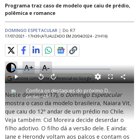
Programa traz caso de modelo que caiu de prédio,
polêmica e romance
DOMINGO ESPETACULAR
|
Do R7
17/07/2021 - 17H39
(ATUALIZADO EM
20/04/2024 - 21H16
)
A+
A-
L
o
a
Adicione como fonte preferencial no Google
d
C
P
V
A
P
F
e
o
l
o
v
u
Opens in new window
d
m
a
l
a
l
:
Confira os destaques do próximo Domingo Espetacular (18)
p
y
t
n
l
2
Neste domingo (17), o
Domingo Espetacular
a
a
ç
s
2
por
RecordTV
r
r
a
c
.
t
1
r
l
r
0
mostra o caso da modelo brasileira, Naiara Vit,
i
0
1
e
1
l
s
0
e
%
h
que caiu do 12º andar de um prédio no Chile.
e
s
n
a
g
e
r
u
g
Veja também: Cid Moreira decide deserdar o
n
u
a
d
n
o
d
filho adotivo. O filho dá a versão dele. E ainda:
s
o
s
Jane e Herondy voltam aos palcos e contam os