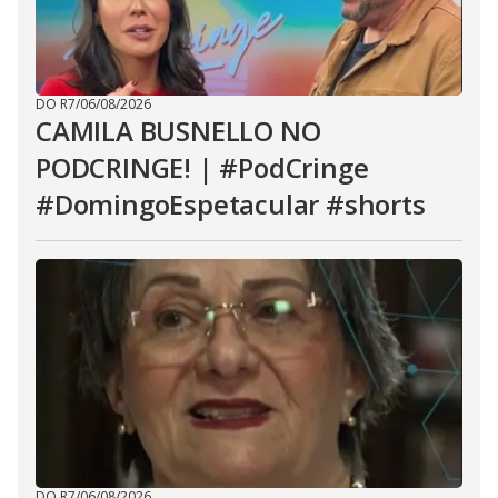
DO R7
/
06/08/2026
CAMILA BUSNELLO NO
PODCRINGE! | #PodCringe
#DomingoEspetacular #shorts
DO R7
/
06/08/2026