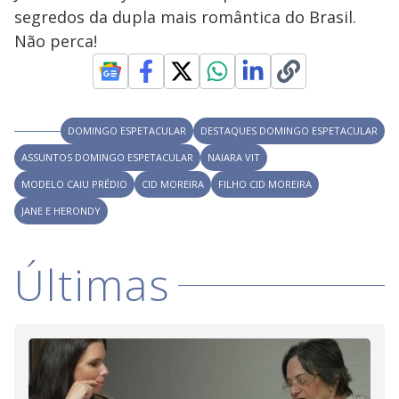
y
segredos da dupla mais romântica do Brasil.
Não perca!
M
V
u
d
o
i
DOMINGO ESPETACULAR
DESTAQUES DOMINGO ESPETACULAR
ASSUNTOS DOMINGO ESPETACULAR
d
NAIARA VIT
MODELO CAIU PRÉDIO
CID MOREIRA
FILHO CID MOREIRA
JANE E HERONDY
e
Últimas
o