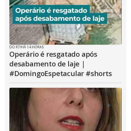
DO R7
/
HÁ 14 HORAS
Operário é resgatado após
desabamento de laje |
#DomingoEspetacular #shorts