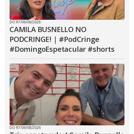
DO R7
/
06/08/2026
CAMILA BUSNELLO NO
PODCRINGE! | #PodCringe
#DomingoEspetacular #shorts
DO R7
/
06/08/2026