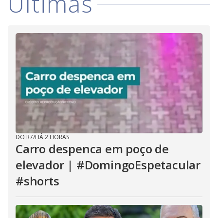
Últimas
V
d
o
i
d
e
o
DO R7
/
HÁ 2 HORAS
Carro despenca em poço de
elevador | #DomingoEspetacular
#shorts