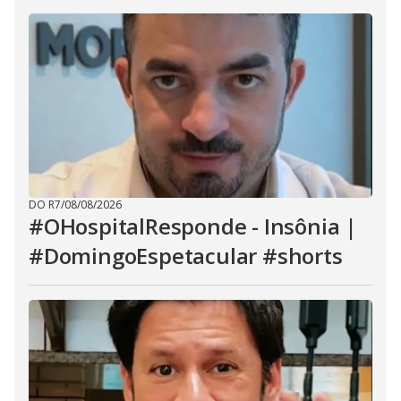
DO R7
/
08/08/2026
#OHospitalResponde - Insônia |
#DomingoEspetacular #shorts