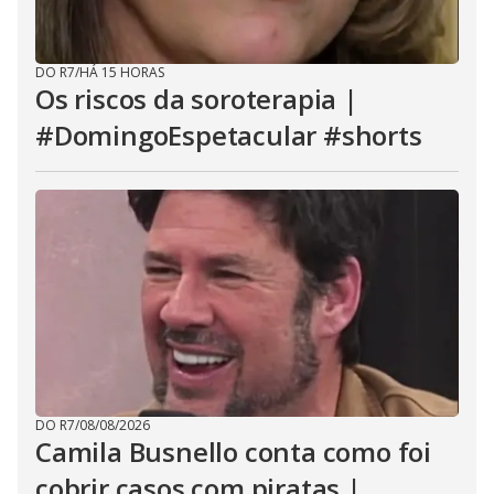
DO R7
/
HÁ 15 HORAS
Os riscos da soroterapia |
#DomingoEspetacular #shorts
DO R7
/
08/08/2026
Camila Busnello conta como foi
cobrir casos com piratas |