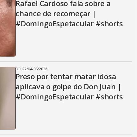
Rafael Cardoso fala sobre a
chance de recomeçar |
#DomingoEspetacular #shorts
DO R7
/
04/08/2026
Preso por tentar matar idosa
aplicava o golpe do Don Juan |
#DomingoEspetacular #shorts