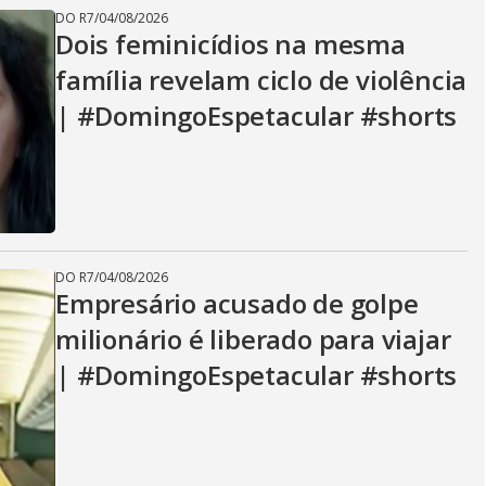
DO R7
/
04/08/2026
Dois feminicídios na mesma
família revelam ciclo de violência
| #DomingoEspetacular #shorts
DO R7
/
04/08/2026
Empresário acusado de golpe
milionário é liberado para viajar
| #DomingoEspetacular #shorts