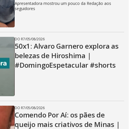
i
Apresentadora mostrou um pouco da Redação aos
seguidores
d
DO R7
/
05/08/2026
e
50x1: Alvaro Garnero explora as
belezas de Hiroshima |
#DomingoEspetacular #shorts
o
DO R7
/
05/08/2026
Comendo Por Aí: os pães de
queijo mais criativos de Minas |