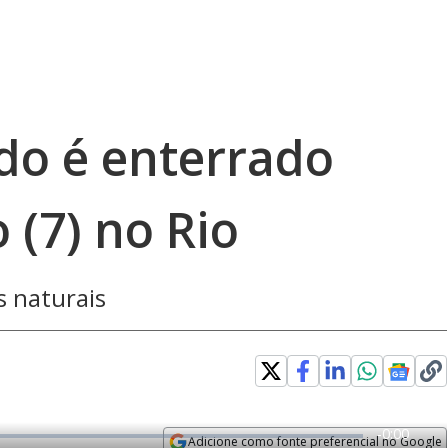
do é enterrado
 (7) no Rio
s naturais
error_outline
R
-
0:00
Adicione como fonte preferencial no Google