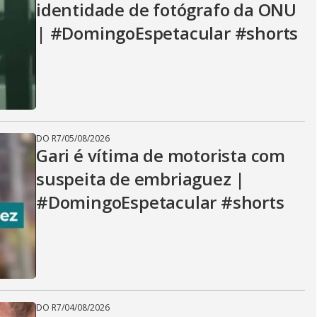
identidade de fotógrafo da ONU
| #DomingoEspetacular #shorts
DO R7
/
05/08/2026
Gari é vítima de motorista com
suspeita de embriaguez |
#DomingoEspetacular #shorts
DO R7
/
04/08/2026