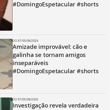
#DomingoEspetacular #shorts
DO R7
/
05/08/2026
Amizade improvável: cão e
galinha se tornam amigos
inseparáveis
#DomingoEspetacular #shorts
DO R7
/
05/08/2026
Investigação revela verdadeira