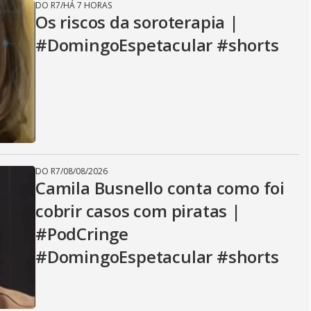
DO R7
/
HÁ 7 HORAS
Os riscos da soroterapia |
#DomingoEspetacular #shorts
DO R7
/
08/08/2026
Camila Busnello conta como foi
cobrir casos com piratas |
#PodCringe
#DomingoEspetacular #shorts