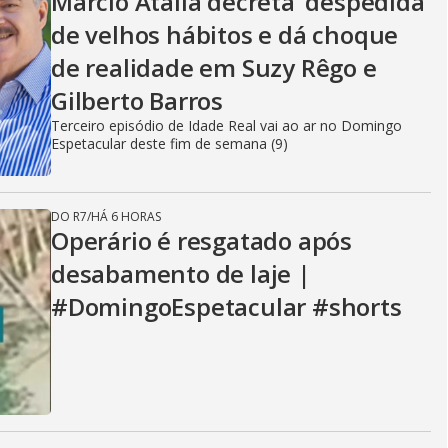
i
Marcio Atalla decreta ‘despedida’
de velhos hábitos e dá choque
d
de realidade em Suzy Rêgo e
Gilberto Barros
Terceiro episódio de Idade Real vai ao ar no Domingo
e
Espetacular deste fim de semana (9)
DO R7
/
HÁ 6 HORAS
o
Operário é resgatado após
desabamento de laje |
#DomingoEspetacular #shorts