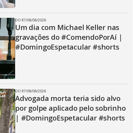
DO R7
/
08/08/2026
Um dia com Michael Keller nas
gravações do #ComendoPorAí |
#DomingoEspetacular #shorts
DO R7
/
08/08/2026
Advogada morta teria sido alvo
por golpe aplicado pelo sobrinho
| #DomingoEspetacular #shorts