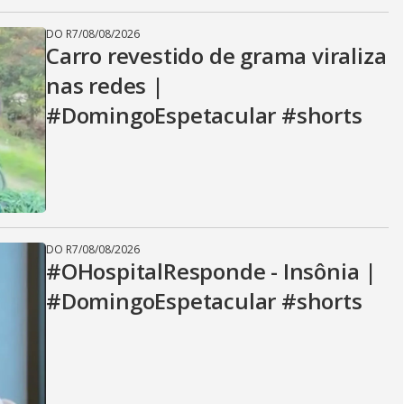
DO R7
/
08/08/2026
Carro revestido de grama viraliza
nas redes |
#DomingoEspetacular #shorts
DO R7
/
08/08/2026
#OHospitalResponde - Insônia |
#DomingoEspetacular #shorts