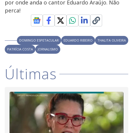
por onde anda o cantor Eduardo Araújo. Não
y
perca!
M
V
u
d
o
i
DOMINGO ESPETACULAR
EDUARDO RIBEIRO
THALITA OLIVEIRA
PATRÍCIA COSTA
JORNALISMO
d
Últimas
e
o