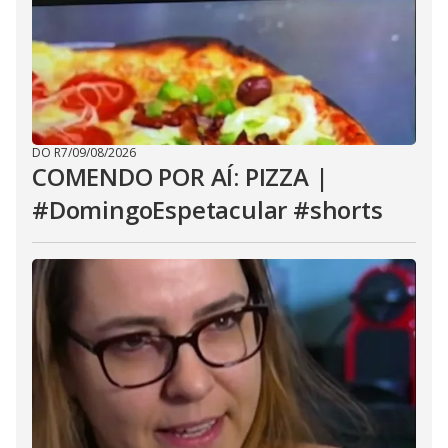
DO R7
/
09/08/2026
COMENDO POR AÍ: PIZZA |
#DomingoEspetacular #shorts