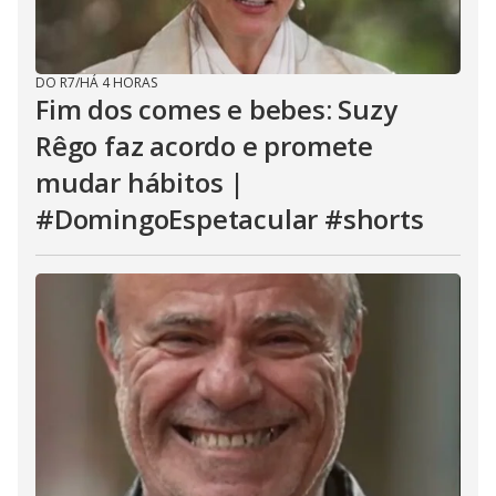
DO R7
/
HÁ 4 HORAS
Fim dos comes e bebes: Suzy
Rêgo faz acordo e promete
mudar hábitos |
#DomingoEspetacular #shorts