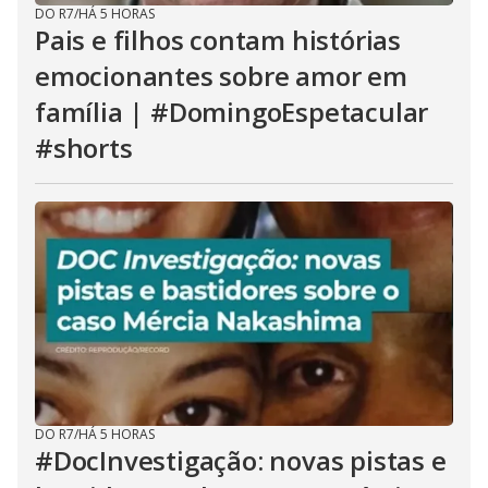
DO R7
/
HÁ 5 HORAS
Pais e filhos contam histórias
emocionantes sobre amor em
família | #DomingoEspetacular
#shorts
DO R7
/
HÁ 5 HORAS
#DocInvestigação: novas pistas e