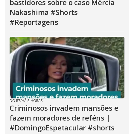
bastidores sobre o caso Mércia
Nakashima #Shorts
#Reportagens
DO R7
/
HÁ 5 HORAS
Criminosos invadem mansões e
fazem moradores de reféns |
#DomingoEspetacular #shorts