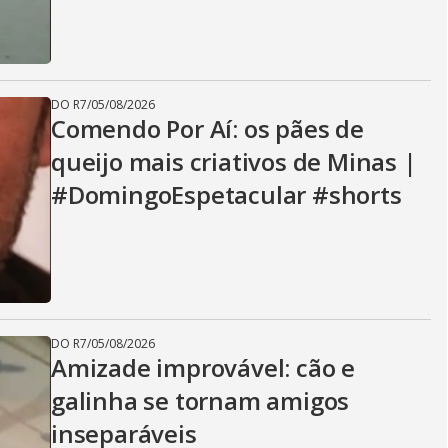
DO R7
/
05/08/2026
Comendo Por Aí: os pães de
queijo mais criativos de Minas |
#DomingoEspetacular #shorts
DO R7
/
05/08/2026
Amizade improvável: cão e
galinha se tornam amigos
inseparáveis