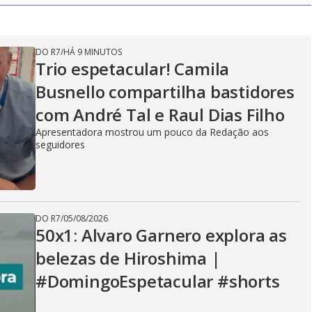
y
V
DO R7
/
HÁ 9 MINUTOS
Trio espetacular! Camila
Busnello compartilha bastidores
i
com André Tal e Raul Dias Filho
Apresentadora mostrou um pouco da Redação aos
seguidores
d
e
DO R7
/
05/08/2026
50x1: Alvaro Garnero explora as
belezas de Hiroshima |
o
#DomingoEspetacular #shorts