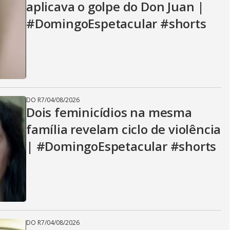
aplicava o golpe do Don Juan |
#DomingoEspetacular #shorts
DO R7
/
04/08/2026
Dois feminicídios na mesma
família revelam ciclo de violência
| #DomingoEspetacular #shorts
DO R7
/
04/08/2026