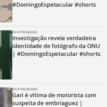
#DomingoEspetacular #shorts
DO R7
/
05/08/2026
Investigação revela verdadeira
identidade de fotógrafo da ONU
| #DomingoEspetacular #shorts
DO R7
/
05/08/2026
Gari é vítima de motorista com
suspeita de embriaguez |