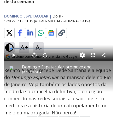
desta semana
DOMINGO ESPETACULAR
|
Do R7
17/08/2023 - 01H15
(ATUALIZADO EM
29/03/2024 - 19H59
)
A+
A-
L
o
a
Adicione como fonte preferencial no Google
d
C
P
V
A
P
F
e
o
l
o
v
u
Opens in new window
d
m
a
l
a
l
:
Domingo Espetacular promove encontro entre Renato Aragão e Dedé Santana
p
y
t
n
l
1
Renato Aragão recebe Dedé Santana e a equipe
a
a
ç
s
3
por
RecordTV
r
r
a
c
.
t
1
r
l
r
4
do
Domingo Espetacula
r na mansão dele no Rio
i
0
1
e
0
l
s
0
e
%
h
de Janeiro. Veja também: os lados opostos da
e
s
n
a
g
e
r
u
g
moda da sobrancelha definitiva, o cirurgião
n
u
a
d
n
o
d
conhecido nas redes sociais acusado de erro
s
o
s
médicos e a história de um atropelamento no
y
meio da madrugada. Não perca!