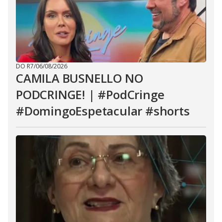
DO R7
/
06/08/2026
CAMILA BUSNELLO NO
PODCRINGE! | #PodCringe
#DomingoEspetacular #shorts