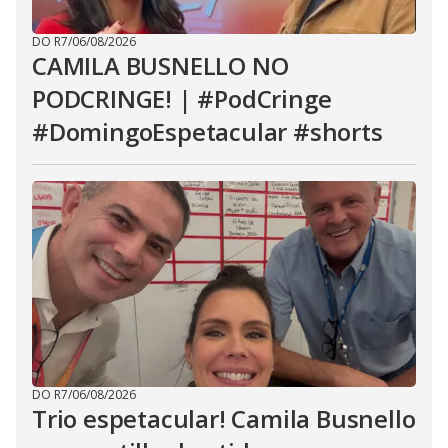
DO R7
/
06/08/2026
CAMILA BUSNELLO NO
PODCRINGE! | #PodCringe
#DomingoEspetacular #shorts
DO R7
/
06/08/2026
Trio espetacular! Camila Busnello