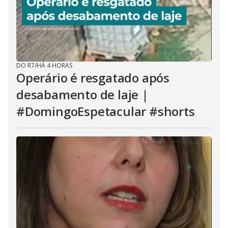
DO R7
/
HÁ 4 HORAS
Operário é resgatado após
desabamento de laje |
#DomingoEspetacular #shorts