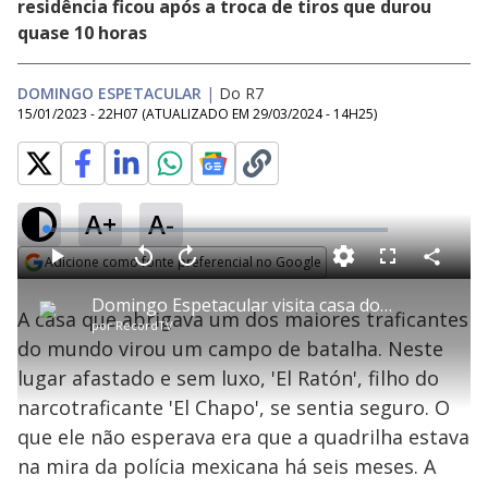
residência ficou após a troca de tiros que durou
quase 10 horas
DOMINGO ESPETACULAR
|
Do R7
15/01/2023 - 22H07
(ATUALIZADO EM
29/03/2024 - 14H25
)
A+
A-
L
o
a
Adicione como fonte preferencial no Google
d
C
P
V
A
P
F
e
o
l
o
v
u
Opens in new window
d
m
a
l
a
l
:
Domingo Espetacular visita casa do narcotraficante 'El Ratón', filho de 'El Chapo'
p
y
t
n
l
1
A casa que abrigava um dos maiores traficantes
a
a
ç
s
.
por
RecordTV
r
r
a
c
1
t
1
r
l
r
0
do mundo virou um campo de batalha. Neste
i
0
1
e
%
l
s
0
e
h
lugar afastado e sem luxo, 'El Ratón', filho do
e
s
n
a
g
e
r
u
g
narcotraficante 'El Chapo', se sentia seguro. O
n
u
a
d
n
o
d
que ele não esperava era que a quadrilha estava
s
o
s
na mira da polícia mexicana há seis meses. A