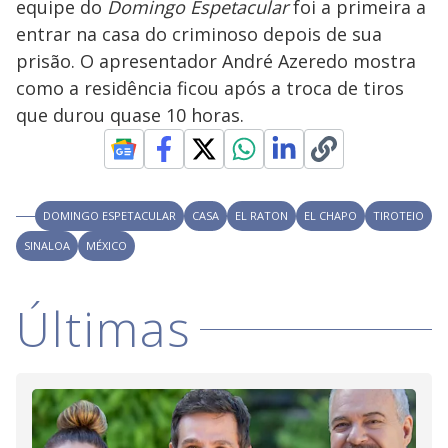
y
equipe do
Domingo Espetacular
foi a primeira a
entrar na casa do criminoso depois de sua
M
V
u
d
prisão. O apresentador André Azeredo mostra
o
como a residência ficou após a troca de tiros
i
que durou quase 10 horas.
d
DOMINGO ESPETACULAR
CASA
EL RATON
EL CHAPO
TIROTEIO
e
SINALOA
MÉXICO
o
Últimas