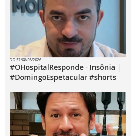
DO R7
/
08/08/2026
#OHospitalResponde - Insônia |
#DomingoEspetacular #shorts