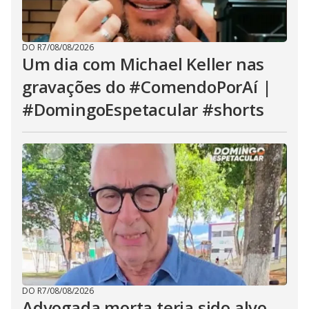
DO R7
/
08/08/2026
Um dia com Michael Keller nas
gravações do #ComendoPorAí |
#DomingoEspetacular #shorts
DO R7
/
08/08/2026
Advogada morta teria sido alvo