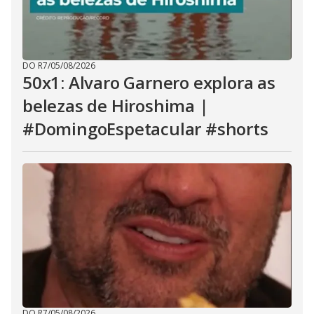
DO R7
/
05/08/2026
50x1: Alvaro Garnero explora as
belezas de Hiroshima |
#DomingoEspetacular #shorts
DO R7
/
05/08/2026