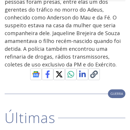
pessoas foram presas, entre elas um dos
n
u
a
d
n
o
d
gerentes do tráfico no morro do Adeus,
s
o
s
conhecido como Anderson do Mau e da Fé. O
y
suspeito estava na casa da mulher que seria
companheira dele. Jaqueline Brejeira de Souza
M
V
u
d
amamentava o filho recém-nascido quando foi
o
detida. A polícia também encontrou uma
i
refinaria de drogas, rádios transmissores,
coletes de uso exclusivo da PM e do Exército.
d
e
GUERRA
o
Últimas