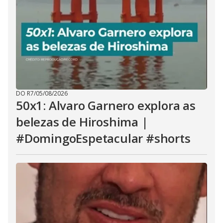
DO R7
/
05/08/2026
50x1: Alvaro Garnero explora as
belezas de Hiroshima |
#DomingoEspetacular #shorts