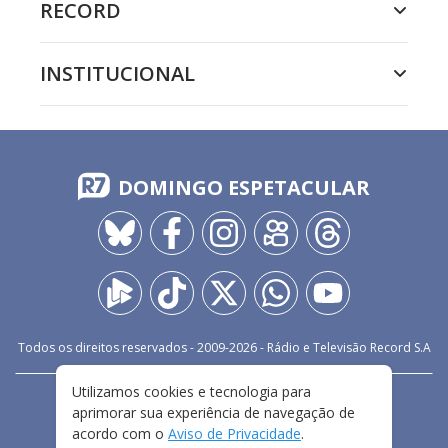
RECORD
INSTITUCIONAL
DOMINGO ESPETACULAR
Todos os direitos reservados - 2009-
2026
- Rádio e Televisão Record S.A
Utilizamos cookies e tecnologia para
CARREIRA
FALE CONOSCO
PRIVACIDADE
aprimorar sua experiência de navegação de
TERMOS E CONDIÇÕES DE USO
acordo com o
Aviso de Privacidade
.