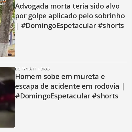
V
Advogada morta teria sido alvo
por golpe aplicado pelo sobrinho
i
| #DomingoEspetacular #shorts
d
e
DO R7
/
HÁ 11 HORAS
Homem sobe em mureta e
escapa de acidente em rodovia |
o
#DomingoEspetacular #shorts