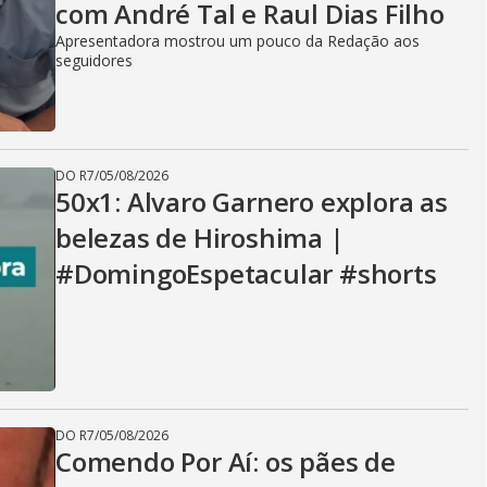
com André Tal e Raul Dias Filho
Apresentadora mostrou um pouco da Redação aos
seguidores
DO R7
/
05/08/2026
50x1: Alvaro Garnero explora as
belezas de Hiroshima |
#DomingoEspetacular #shorts
DO R7
/
05/08/2026
Comendo Por Aí: os pães de