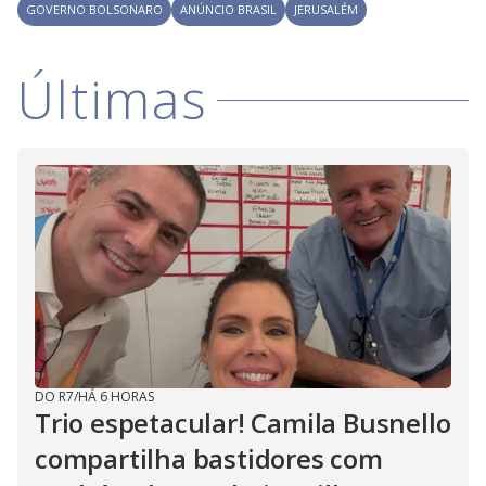
V
d
GOVERNO BOLSONARO
ANÚNCIO BRASIL
JERUSALÉM
o
i
Últimas
d
e
o
DO R7
/
HÁ 6 HORAS
Trio espetacular! Camila Busnello
compartilha bastidores com