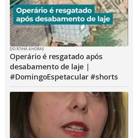
DO R7
/
HÁ 4 HORAS
Operário é resgatado após
desabamento de laje |
#DomingoEspetacular #shorts