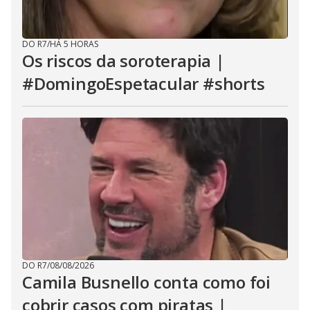
DO R7
/
HÁ 5 HORAS
Os riscos da soroterapia |
#DomingoEspetacular #shorts
DO R7
/
08/08/2026
Camila Busnello conta como foi
cobrir casos com piratas |