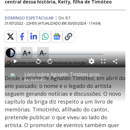
central dessa história, Keity, filha de Timóteo
DOMINGO ESPETACULAR
|
Do R7
31/07/2022 - 22H55
(ATUALIZADO EM
30/03/2024 - 11H34
)
A+
A-
L
o
a
Adicione como fonte preferencial no Google
d
C
P
V
A
P
F
e
o
l
o
v
u
Opens in new window
d
m
a
l
a
l
:
Livro sobre Agnaldo Timóteo provoca disputa familiar e pode parar nos tribunais
p
y
t
n
l
1
Desde a morte de Agnaldo Timóteo, em abril do
a
a
ç
s
.
por
RecordTV
r
r
a
c
4
t
1
r
l
r
0
ano passado, o nome e o legado do artista
i
0
1
e
%
l
s
0
e
h
seguem gerando notícias e discussões. O novo
e
s
n
a
g
e
r
u
g
capítulo da briga diz respeito a um livro de
n
u
a
d
n
o
d
memórias. Timotinho, afilhado do cantor,
s
o
s
pretende publicar o que viveu ao lado do
y
artista. O promotor de eventos também quer