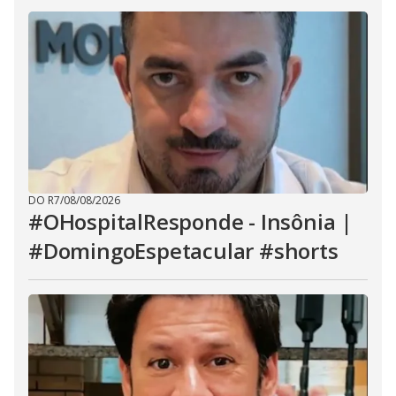
DO R7
/
08/08/2026
#OHospitalResponde - Insônia |
#DomingoEspetacular #shorts