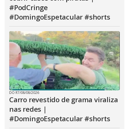
#PodCringe
#DomingoEspetacular #shorts
DO R7
/
08/08/2026
Carro revestido de grama viraliza
nas redes |
#DomingoEspetacular #shorts