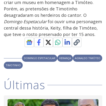
criar um museu em homenagem a Timóteo.
M
V
u
d
Porém, as pretensões de Timotinho
o
desagradaram os herdeiros do cantor. O
i
Domingo Espetacular
foi ouvir uma personagem
central dessa história, Keity, filha de Timóteo,
que teve o rosto preservado por ter 15 anos.
d
e
DOMINGO ESPETACULAR
HERANÇA
AGNALDO TIMÓTEO
o
TIMOTINHO
Últimas