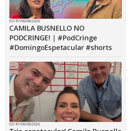
DO R7
/
06/08/2026
CAMILA BUSNELLO NO
PODCRINGE! | #PodCringe
#DomingoEspetacular #shorts
DO R7
/
06/08/2026