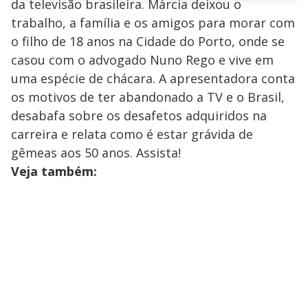
da televisão brasileira. Márcia deixou o
n
u
a
d
n
o
d
trabalho, a família e os amigos para morar com
s
o
s
o filho de 18 anos na Cidade do Porto, onde se
y
casou com o advogado Nuno Rego e vive em
uma espécie de chácara. A apresentadora conta
M
V
u
d
os motivos de ter abandonado a TV e o Brasil,
o
desabafa sobre os desafetos adquiridos na
i
carreira e relata como é estar grávida de
gêmeas aos 50 anos. Assista!
Veja também:
d
e
o