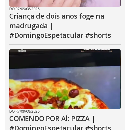
DO R7
/
09/08/2026
Criança de dois anos foge na
madrugada |
#DomingoEspetacular #shorts
DO R7
/
09/08/2026
COMENDO POR AÍ: PIZZA |
#DomingoEspetacular #shorts