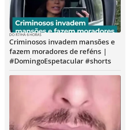
DO R7
/
HÁ 6 HORAS
Criminosos invadem mansões e
fazem moradores de reféns |
#DomingoEspetacular #shorts