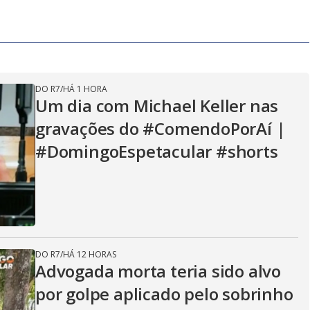
y
V
DO R7
/
HÁ 1 HORA
i
Um dia com Michael Keller nas
gravações do #ComendoPorAí |
d
#DomingoEspetacular #shorts
e
DO R7
/
HÁ 12 HORAS
o
Advogada morta teria sido alvo
por golpe aplicado pelo sobrinho