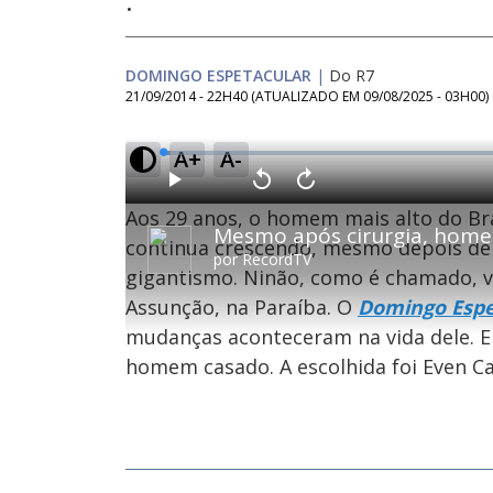
.
DOMINGO ESPETACULAR
|
Do R7
21/09/2014 - 22H40
(ATUALIZADO EM
09/08/2025 - 03H00
)
A+
A-
L
o
a
d
P
V
A
e
l
o
v
d
Aos 29 anos, o homem mais alto do Br
a
l
a
:
y
t
n
1
a
ç
continua crescendo, mesmo depois de 
.
r
a
0
por
RecordTV
1
r
1
gigantismo. Ninão, como é chamado, vi
0
1
%
s
0
e
s
Assunção, na Paraíba. O
Domingo Espe
g
e
u
g
n
u
mudanças aconteceram na vida dele. E
d
n
o
d
homem casado. A escolhida foi Even Ca
s
o
s
M
u
d
o