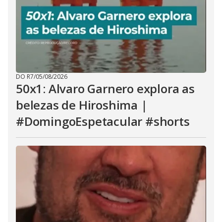
DO R7
/
05/08/2026
50x1: Alvaro Garnero explora as
belezas de Hiroshima |
#DomingoEspetacular #shorts