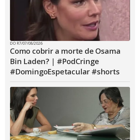
DO R7
/
07/08/2026
Como cobrir a morte de Osama
Bin Laden? | #PodCringe
#DomingoEspetacular #shorts