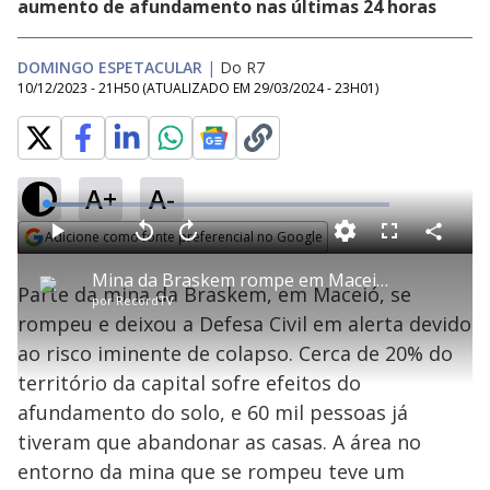
aumento de afundamento nas últimas 24 horas
DOMINGO ESPETACULAR
|
Do R7
10/12/2023 - 21H50
(ATUALIZADO EM
29/03/2024 - 23H01
)
A+
A-
L
o
a
Adicione como fonte preferencial no Google
d
C
P
V
A
P
F
e
o
l
o
v
u
Opens in new window
d
m
a
l
a
l
:
Mina da Braskem rompe em Maceió (AL), e Defesa Civil entra em alerta para risco de colapso
p
y
t
n
l
1
Parte da mina da Braskem, em Maceió, se
a
a
ç
s
1
por
RecordTV
r
r
a
c
.
t
1
r
l
r
3
rompeu e deixou a Defesa Civil em alerta devido
i
0
1
e
6
l
s
0
e
%
h
ao risco iminente de colapso. Cerca de 20% do
e
s
n
a
g
e
r
u
g
território da capital sofre efeitos do
n
u
a
d
n
o
d
afundamento do solo, e 60 mil pessoas já
s
o
s
tiveram que abandonar as casas. A área no
y
entorno da mina que se rompeu teve um