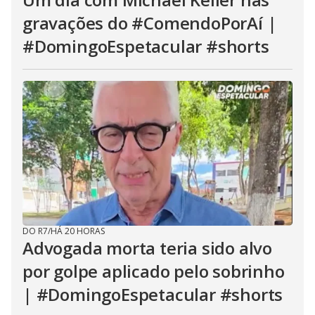
gravações do #ComendoPorAí |
#DomingoEspetacular #shorts
DO R7
/
HÁ 20 HORAS
Advogada morta teria sido alvo
por golpe aplicado pelo sobrinho
| #DomingoEspetacular #shorts