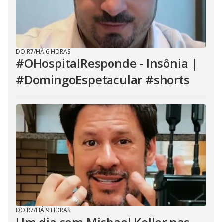
DO R7
/
HÁ 6 HORAS
#OHospitalResponde - Insônia |
#DomingoEspetacular #shorts
DO R7
/
HÁ 9 HORAS
Um dia com Michael Keller nas