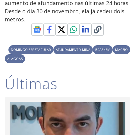
aumento de afundamento nas últimas 24 horas.
M
V
u
d
Desde o dia 30 de novembro, ela já cedeu dois
o
metros.
i
d
DOMINGO ESPETACULAR
AFUNDAMENTO MINA
BRASKEM
MACEIÓ
ALAGOAS
e
Últimas
o