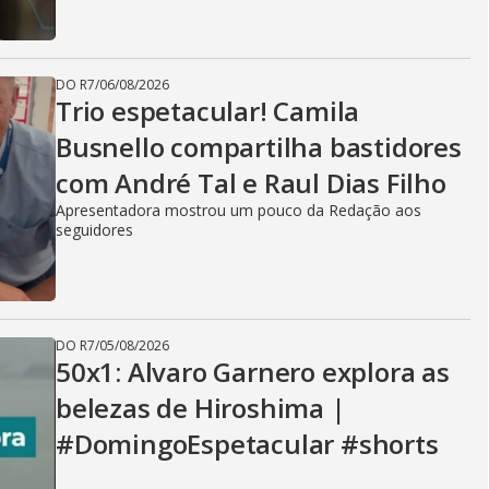
DO R7
/
06/08/2026
Trio espetacular! Camila
Busnello compartilha bastidores
com André Tal e Raul Dias Filho
Apresentadora mostrou um pouco da Redação aos
seguidores
DO R7
/
05/08/2026
50x1: Alvaro Garnero explora as
belezas de Hiroshima |
#DomingoEspetacular #shorts