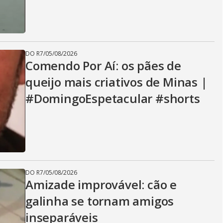
DO R7
/
05/08/2026
Comendo Por Aí: os pães de
queijo mais criativos de Minas |
#DomingoEspetacular #shorts
DO R7
/
05/08/2026
Amizade improvável: cão e
galinha se tornam amigos
inseparáveis