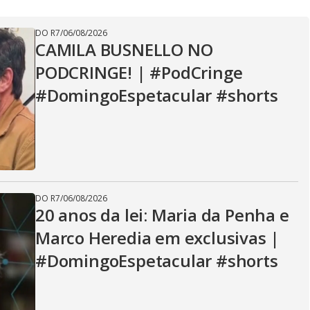
y
DO R7
/
06/08/2026
V
CAMILA BUSNELLO NO
PODCRINGE! | #PodCringe
#DomingoEspetacular #shorts
i
d
DO R7
/
06/08/2026
e
20 anos da lei: Maria da Penha e
Marco Heredia em exclusivas |
#DomingoEspetacular #shorts
o