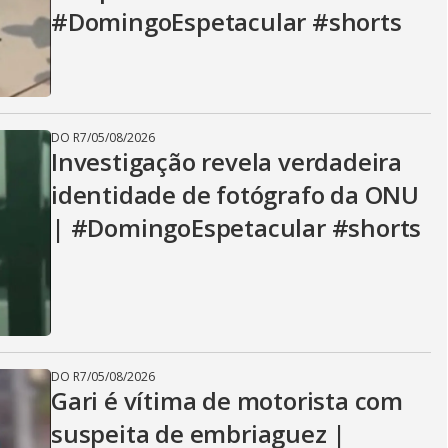
#DomingoEspetacular #shorts
DO R7
/
05/08/2026
Investigação revela verdadeira
identidade de fotógrafo da ONU
| #DomingoEspetacular #shorts
DO R7
/
05/08/2026
Gari é vítima de motorista com
suspeita de embriaguez |