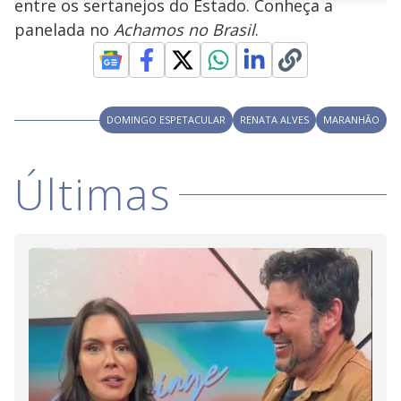
entre os sertanejos do Estado. Conheça a
n
u
a
d
n
o
d
panelada no
Achamos no Brasil
.
s
o
s
y
M
V
u
DOMINGO ESPETACULAR
RENATA ALVES
MARANHÃO
d
o
i
Últimas
d
e
o