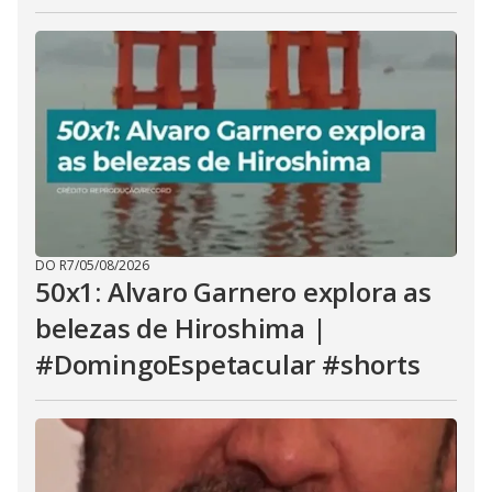
DO R7
/
05/08/2026
50x1: Alvaro Garnero explora as
belezas de Hiroshima |
#DomingoEspetacular #shorts