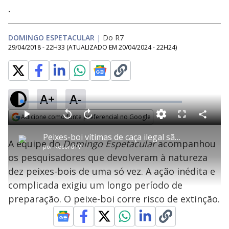
.
DOMINGO ESPETACULAR
|
Do R7
29/04/2018 - 22H33
(ATUALIZADO EM
20/04/2024 - 22H24
)
A+
A-
L
o
a
Adicione como fonte preferencial no Google
d
C
P
V
A
P
F
e
o
l
o
v
u
Opens in new window
d
m
a
l
a
l
:
Peixes-boi vítimas de caça ilegal são devolvidos à natureza
p
y
t
n
l
1
A equipe do
Domingo Espetacular
acompanhou
a
a
ç
s
.
por
RecordTV
r
r
a
c
3
t
1
r
l
r
0
os pesquisadores que devolveram à natureza
i
0
1
e
%
l
s
0
e
h
dez peixes-bois de uma só vez. A ação inédita e
e
s
n
a
g
e
r
u
g
complicada exigiu um longo período de
n
u
a
d
n
o
d
preparação. O peixe-boi corre risco de extinção.
s
o
s