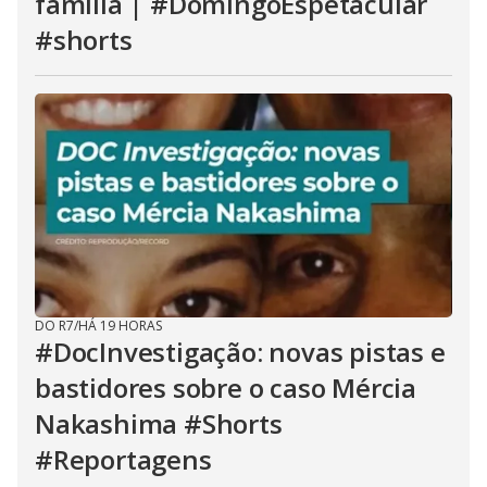
família | #DomingoEspetacular
#shorts
DO R7
/
HÁ 19 HORAS
#DocInvestigação: novas pistas e
bastidores sobre o caso Mércia
Nakashima #Shorts
#Reportagens