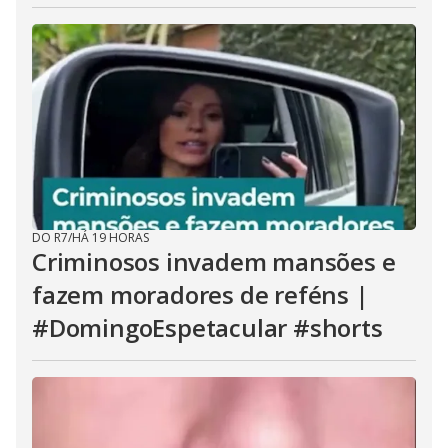
DO R7
/
HÁ 19 HORAS
Criminosos invadem mansões e
fazem moradores de reféns |
#DomingoEspetacular #shorts