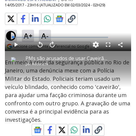
14/05/2017 - 23H16
(ATUALIZADO EM
02/03/2024 - 02H29
)
A+
A-
L
o
a
Adicione como fonte preferencial no Google
d
C
P
V
A
P
F
e
o
l
o
v
u
Opens in new window
d
m
a
l
a
l
:
PMs são acusados de usar Caveirão para ajudar facção criminosa no Rio
p
y
t
n
l
1
Em meio à crise da segurança pública no Rio de
a
a
ç
s
.
por
RecordTV
r
r
a
c
8
t
1
r
l
r
0
Janeiro, uma denúncia mexe com a Polícia
i
0
1
e
%
l
s
0
e
h
Militar do Estado. Policiais teriam usado um
e
s
n
a
g
e
r
u
g
veículo blindado, conhecido como 'caveirão',
n
u
a
d
n
o
d
para ajudar uma facção criminosa durante um
s
o
s
confronto com outro grupo. A gravação de uma
y
conversa é a principal evidência para as
investigações.
M
V
u
d
o