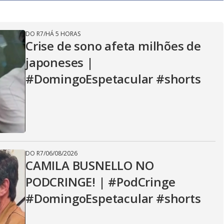
DO R7
/
HÁ 5 HORAS
Crise de sono afeta milhões de
japoneses |
#DomingoEspetacular #shorts
DO R7
/
06/08/2026
CAMILA BUSNELLO NO
PODCRINGE! | #PodCringe
#DomingoEspetacular #shorts