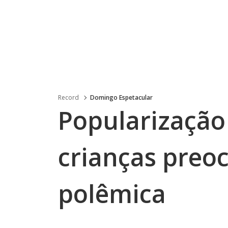
Record
Domingo Espetacular
Popularizaçã
crianças preo
polêmica