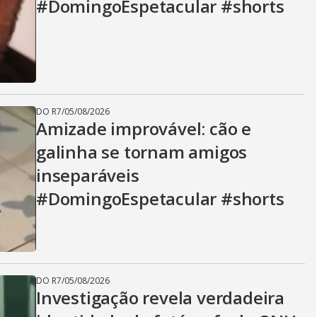
#DomingoEspetacular #shorts
DO R7
/
05/08/2026
Amizade improvável: cão e
galinha se tornam amigos
inseparáveis
#DomingoEspetacular #shorts
DO R7
/
05/08/2026
Investigação revela verdadeira