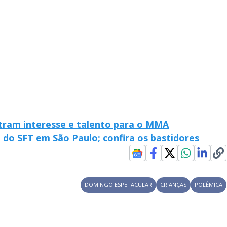
y
V
i
d
stram interesse e talento para o MMA
 do SFT em São Paulo; confira os bastidores
e
DOMINGO ESPETACULAR
CRIANÇAS
POLÊMICA
o