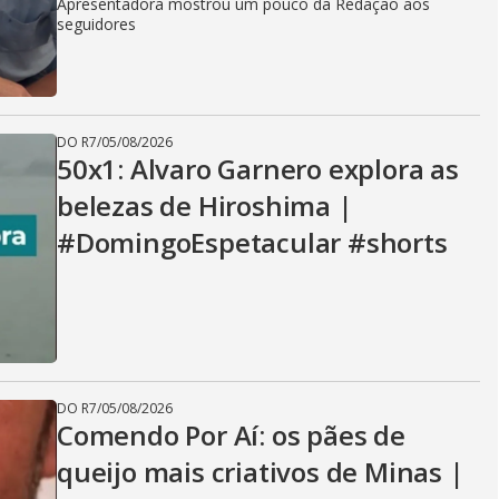
Apresentadora mostrou um pouco da Redação aos
seguidores
DO R7
/
05/08/2026
50x1: Alvaro Garnero explora as
belezas de Hiroshima |
#DomingoEspetacular #shorts
DO R7
/
05/08/2026
Comendo Por Aí: os pães de
queijo mais criativos de Minas |