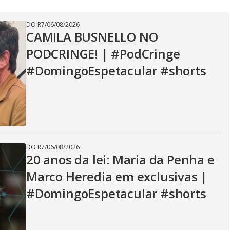
y
DO R7
/
06/08/2026
V
CAMILA BUSNELLO NO
PODCRINGE! | #PodCringe
#DomingoEspetacular #shorts
i
d
DO R7
/
06/08/2026
e
20 anos da lei: Maria da Penha e
Marco Heredia em exclusivas |
#DomingoEspetacular #shorts
o