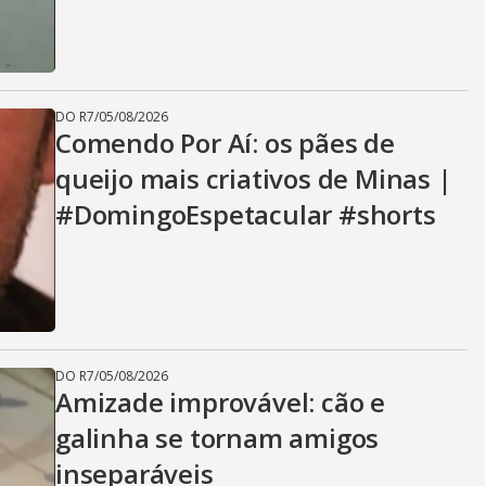
DO R7
/
05/08/2026
Comendo Por Aí: os pães de
queijo mais criativos de Minas |
#DomingoEspetacular #shorts
DO R7
/
05/08/2026
Amizade improvável: cão e
galinha se tornam amigos
inseparáveis