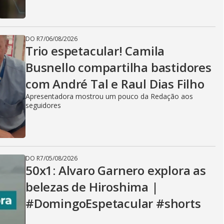
DO R7
/
06/08/2026
Trio espetacular! Camila
Busnello compartilha bastidores
com André Tal e Raul Dias Filho
Apresentadora mostrou um pouco da Redação aos
seguidores
DO R7
/
05/08/2026
50x1: Alvaro Garnero explora as
belezas de Hiroshima |
#DomingoEspetacular #shorts