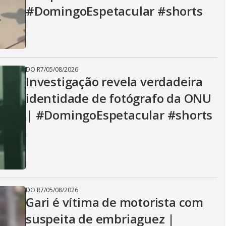
#DomingoEspetacular #shorts
DO R7
/
05/08/2026
Investigação revela verdadeira
identidade de fotógrafo da ONU
| #DomingoEspetacular #shorts
DO R7
/
05/08/2026
Gari é vítima de motorista com
suspeita de embriaguez |