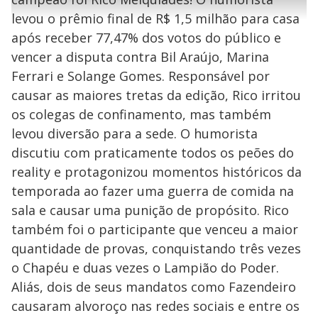
a
g
e
r
u
g
levou o prêmio final de R$ 1,5 milhão para casa
n
u
a
d
n
o
d
após receber 77,47% dos votos do público e
s
o
s
vencer a disputa contra Bil Araújo, Marina
y
Ferrari e Solange Gomes. Responsável por
causar as maiores tretas da edição, Rico irritou
M
V
u
d
os colegas de confinamento, mas também
o
levou diversão para a sede. O humorista
i
discutiu com praticamente todos os peões do
reality e protagonizou momentos históricos da
temporada ao fazer uma guerra de comida na
d
sala e causar uma punição de propósito. Rico
também foi o participante que venceu a maior
e
quantidade de provas, conquistando três vezes
o Chapéu e duas vezes o Lampião do Poder.
o
Aliás, dois de seus mandatos como Fazendeiro
causaram alvoroço nas redes sociais e entre os