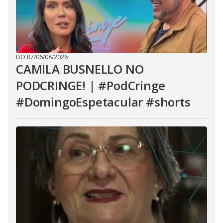
DO R7
/
06/08/2026
CAMILA BUSNELLO NO
PODCRINGE! | #PodCringe
#DomingoEspetacular #shorts