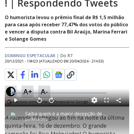
! | Respondendo Tweets
O humorista levou o prêmio final de R$ 1,5 milhão
para casa após receber 77,47% dos votos do público
e vencer a disputa contra Bil Araújo, Marina Ferrari
e Solange Gomes
DOMINGO ESPETACULAR
|
Do R7
20/12/2021 - 19H23
(ATUALIZADO EM
20/04/2024 - 21H33
)
A+
A-
L
o
a
Adicione como fonte preferencial no Google
d
C
P
V
A
P
F
e
o
l
o
v
u
Opens in new window
d
m
a
l
a
l
:
Saiba quem é a maior decepção de Rico Melquiades na Fazenda 13 ! | Respondendo Tweets
p
y
t
n
l
3
A Fazenda 13
chegou ao fim na noite da última
a
a
ç
s
.
por
RecordTV
r
r
a
c
1
t
1
r
l
r
7
quinta-feira, 16 de dezembro. O grande
i
0
1
e
%
l
s
0
e
h
campeão foi Rico Melquiades! O humorista
e
s
n