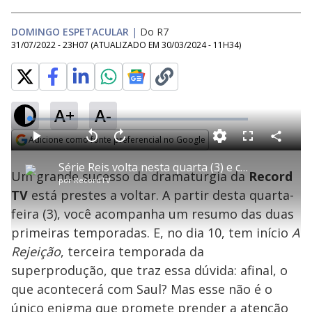
DOMINGO ESPETACULAR
|
Do R7
31/07/2022 - 23H07
(ATUALIZADO EM
30/03/2024 - 11H34
)
A+
A-
L
o
a
Adicione como fonte preferencial no Google
d
C
P
V
A
P
F
e
o
l
o
v
u
Opens in new window
d
m
a
l
a
l
:
Série Reis volta nesta quarta (3) e começa a mostrar o destino de Saul
p
y
t
n
l
2
Um grande sucesso da dramaturgia da
Record
a
a
ç
s
.
por
RecordTV
r
r
a
c
0
t
1
r
l
r
3
TV
está prestes a voltar. A partir desta quarta-
i
0
1
e
%
l
s
0
e
h
feira (3), você acompanha um resumo das duas
e
s
n
a
g
e
r
u
g
primeiras temporadas. E, no dia 10, tem início
A
n
u
a
d
n
o
d
Rejeição
, terceira temporada da
s
o
s
superprodução, que traz essa dúvida: afinal, o
y
que acontecerá com Saul? Mas esse não é o
único enigma que promete prender a atenção
M