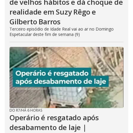
de velhos hábitos e dá choque de
t
h
realidade em Suzy Rêgo e
e
E
Gilberto Barros
s
c
Terceiro episódio de Idade Real vai ao ar no Domingo
a
p
Espetacular deste fim de semana (9)
e
k
e
y
o
r
a
c
t
i
v
a
t
i
n
g
t
h
DO R7
/
HÁ 6 HORAS
e
Operário é resgatado após
c
l
o
desabamento de laje |
s
e