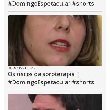
#DomingoEspetacular #shorts
b
u
t
t
o
n
.
DO R7
/
HÁ 7 HORAS
Os riscos da soroterapia |
#DomingoEspetacular #shorts