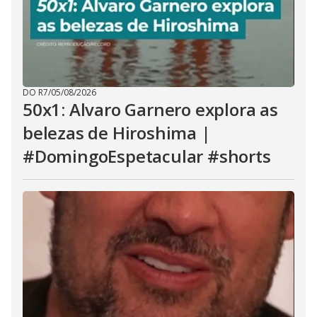
DO R7
/
05/08/2026
50x1: Alvaro Garnero explora as
belezas de Hiroshima |
#DomingoEspetacular #shorts