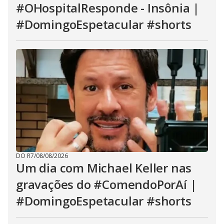
#OHospitalResponde - Insônia |
#DomingoEspetacular #shorts
DO R7
/
08/08/2026
Um dia com Michael Keller nas
gravações do #ComendoPorAí |
#DomingoEspetacular #shorts