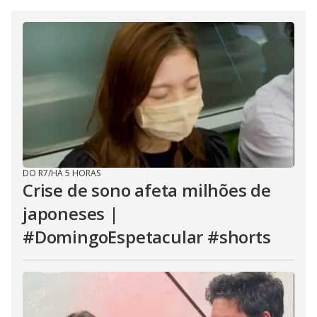
DO R7
/
HÁ 5 HORAS
Crise de sono afeta milhões de
japoneses |
#DomingoEspetacular #shorts