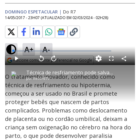
DOMINGO ESPETACULAR
|
Do R7
14/05/2017 - 23H07
(ATUALIZADO EM
02/03/2024 - 02H28
)
A+
A-
L
o
a
Adicione como fonte preferencial no Google
d
C
P
V
A
P
F
e
o
l
o
v
u
Opens in new window
d
m
a
l
a
l
:
Técnica de resfriamento pode salvar a vida de bebês em partos complicados
p
y
t
n
l
2
O tratamento inovador, conhecido como
a
a
ç
s
.
por
RecordTV
r
r
a
c
2
t
1
r
l
r
3
técnica de resfriamento ou hipotermia,
i
0
1
e
%
l
s
0
e
h
começou a ser usado no Brasil e promete
e
s
n
a
g
e
r
u
g
proteger bebês que nascem de partos
n
u
a
d
n
o
d
complicados. Problemas como deslocamento
s
o
s
de placenta ou no cordão umbilical, deixam a
y
criança sem oxigenação no cérebro na hora do
parto, o que pode desenvolver paralisia
M
u