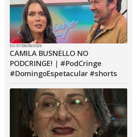
DO R7
/
06/08/2026
CAMILA BUSNELLO NO
PODCRINGE! | #PodCringe
#DomingoEspetacular #shorts