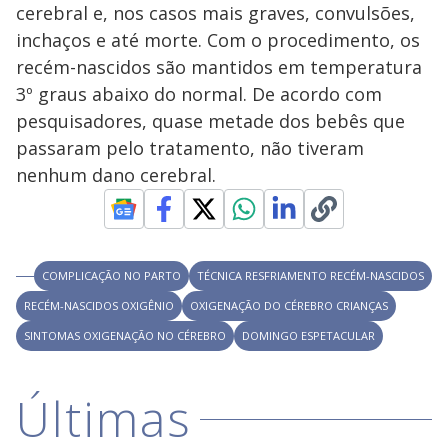
V
d
cerebral e, nos casos mais graves, convulsões,
o
inchaços e até morte. Com o procedimento, os
i
recém-nascidos são mantidos em temperatura
3º graus abaixo do normal. De acordo com
pesquisadores, quase metade dos bebês que
d
passaram pelo tratamento, não tiveram
nenhum dano cerebral.
e
o
COMPLICAÇÃO NO PARTO
TÉCNICA RESFRIAMENTO RECÉM-NASCIDOS
RECÉM-NASCIDOS OXIGÊNIO
OXIGENAÇÃO DO CÉREBRO CRIANÇAS
SINTOMAS OXIGENAÇÃO NO CÉREBRO
DOMINGO ESPETACULAR
Últimas