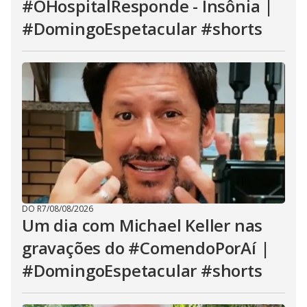
#OHospitalResponde - Insônia |
#DomingoEspetacular #shorts
DO R7
/
08/08/2026
Um dia com Michael Keller nas
gravações do #ComendoPorAí |
#DomingoEspetacular #shorts