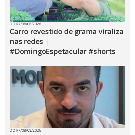
DO R7
/
08/08/2026
Carro revestido de grama viraliza
nas redes |
#DomingoEspetacular #shorts
DO R7
/
08/08/2026