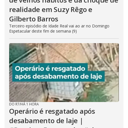
s
c
realidade em Suzy Rêgo e
a
p
Gilberto Barros
e
k
Terceiro episódio de Idade Real vai ao ar no Domingo
e
y
Espetacular deste fim de semana (9)
o
r
a
c
t
i
v
a
t
i
n
g
t
h
e
c
l
o
DO R7
/
HÁ 1 HORA
s
Operário é resgatado após
e
b
u
desabamento de laje |
t
t