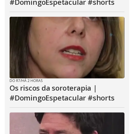
#DomingoEspetacular #shorts
o
n
.
DO R7
/
HÁ 2 HORAS
Os riscos da soroterapia |
#DomingoEspetacular #shorts