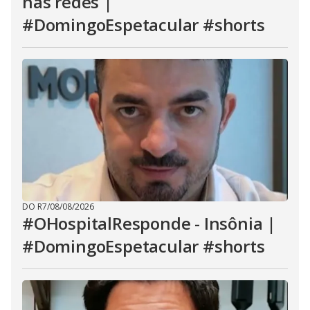
nas redes |
#DomingoEspetacular #shorts
DO R7
/
08/08/2026
#OHospitalResponde - Insônia |
#DomingoEspetacular #shorts