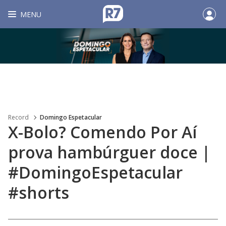
MENU
Record
Domingo Espetacular
X-Bolo? Comendo Por Aí
prova hambúrguer doce |
#DomingoEspetacular
#shorts