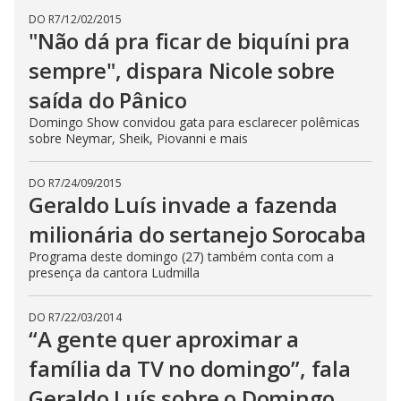
DO R7
/
12/02/2015
"Não dá pra ficar de biquíni pra
sempre", dispara Nicole sobre
saída do Pânico
Domingo Show convidou gata para esclarecer polêmicas
sobre Neymar, Sheik, Piovanni e mais
DO R7
/
24/09/2015
Geraldo Luís invade a fazenda
milionária do sertanejo Sorocaba
Programa deste domingo (27) também conta com a
presença da cantora Ludmilla
DO R7
/
22/03/2014
“A gente quer aproximar a
família da TV no domingo”, fala
Geraldo Luís sobre o Domingo