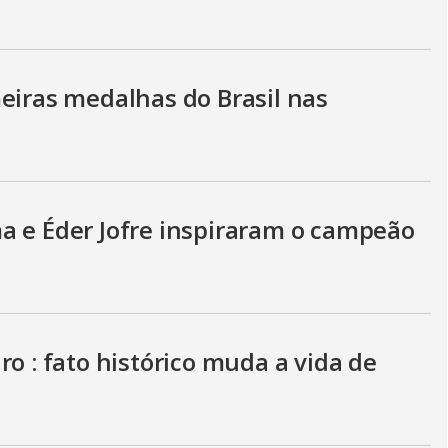
V
i
eiras medalhas do Brasil nas
d
e
a e Éder Jofre inspiraram o campeão
o
ro : fato histórico muda a vida de