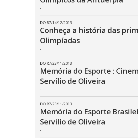
.
DO R7
/
14/12/2013
Conheça a história das prim
Olimpíadas
.
DO R7
/
23/11/2013
Memória do Esporte : Cinem
Servílio de Oliveira
.
DO R7
/
23/11/2013
Memória do Esporte Brasilei
Servilio de Oliveira
.