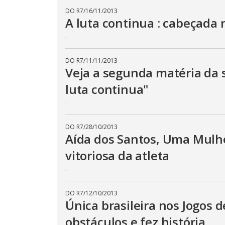
DO R7
/
16/11/2013
A luta continua : cabeçada
.
DO R7
/
11/11/2013
Veja a segunda matéria da 
luta continua"
.
DO R7
/
28/10/2013
Aída dos Santos, Uma Mulher
vitoriosa da atleta
.
DO R7
/
12/10/2013
Única brasileira nos Jogos 
obstáculos e fez história