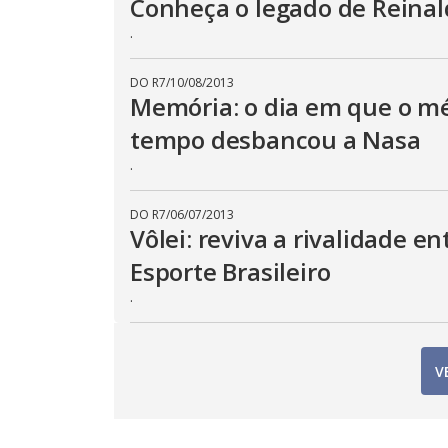
Conheça o legado de Reinald
.
DO R7
/
10/08/2013
Memória: o dia em que o mé
tempo desbancou a Nasa
.
DO R7
/
06/07/2013
Vôlei: reviva a rivalidade e
Esporte Brasileiro
.
V