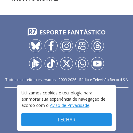
ESPORTE FANTÁSTICO
Todos os direitos reservados - 2009-
2026
- Rádio e Televisão Record S.A
Utilizamos cookies e tecnologia para
CARREIRA
FALE CONOSCO
PRIVACIDADE
aprimorar sua experiência de navegação de
TERMOS E CONDIÇÕES DE USO
acordo com o
Aviso de Privacidade
.
FECHAR