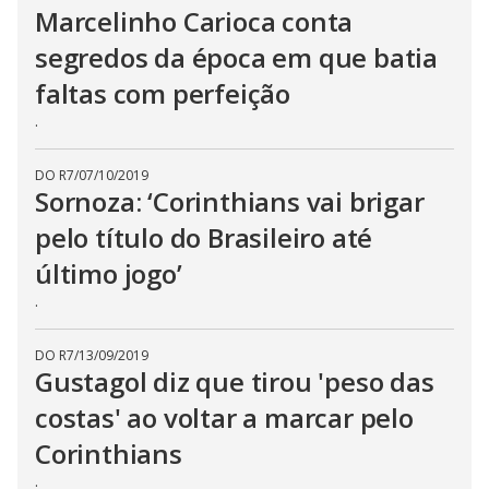
Marcelinho Carioca conta
segredos da época em que batia
faltas com perfeição
.
DO R7
/
07/10/2019
Sornoza: ‘Corinthians vai brigar
pelo título do Brasileiro até
último jogo’
.
DO R7
/
13/09/2019
Gustagol diz que tirou 'peso das
costas' ao voltar a marcar pelo
Corinthians
.