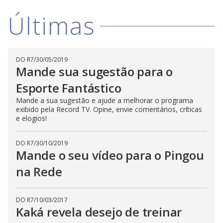
i
Últimas
d
DO R7
/
30/05/2019
Mande sua sugestão para o
e
Esporte Fantástico
o
Mande a sua sugestão e ajude a melhorar o programa
exibido pela Record TV. Opine, envie comentários, críticas
e elogios!
DO R7
/
30/10/2019
Mande o seu vídeo para o Pingou
na Rede
DO R7
/
10/03/2017
Kaká revela desejo de treinar