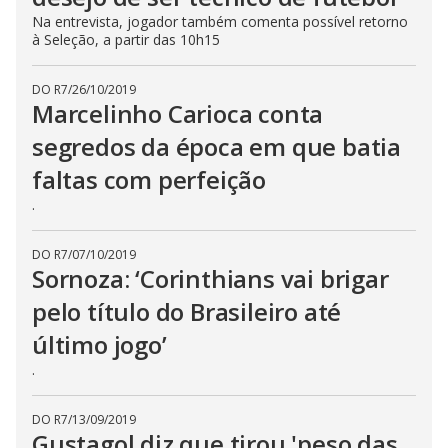
Na entrevista, jogador também comenta possível retorno
à Seleção, a partir das 10h15
DO R7
/
26/10/2019
Marcelinho Carioca conta
segredos da época em que batia
faltas com perfeição
.
DO R7
/
07/10/2019
Sornoza: ‘Corinthians vai brigar
pelo título do Brasileiro até
último jogo’
.
DO R7
/
13/09/2019
Gustagol diz que tirou 'peso das