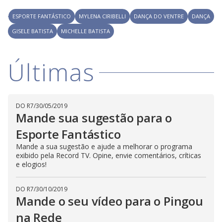
V
d
o
ESPORTE FANTÁSTICO
MYLENA CIRIBELLI
DANÇA DO VENTRE
DANÇA
i
GISELE BATISTA
MICHELLE BATISTA
d
Últimas
e
DO R7
/
30/05/2019
Mande sua sugestão para o
o
Esporte Fantástico
Mande a sua sugestão e ajude a melhorar o programa
exibido pela Record TV. Opine, envie comentários, críticas
e elogios!
DO R7
/
30/10/2019
Mande o seu vídeo para o Pingou
na Rede