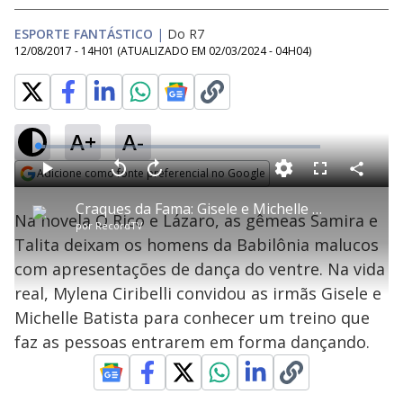
ESPORTE FANTÁSTICO
|
Do R7
12/08/2017 - 14H01
(ATUALIZADO EM
02/03/2024 - 04H04
)
A+
A-
L
o
a
Adicione como fonte preferencial no Google
d
C
P
V
A
P
F
e
o
l
o
v
u
Opens in new window
d
m
a
l
a
l
:
Craques da Fama: Gisele e Michelle Batista se divertem em aula de zumba
p
y
t
n
l
2
Na novela O Rico e Lázaro, as gêmeas Samira e
a
a
ç
s
.
por
RecordTV
r
r
a
c
6
t
1
r
l
r
9
Talita deixam os homens da Babilônia malucos
i
0
1
e
%
l
s
0
e
h
com apresentações de dança do ventre. Na vida
e
s
n
a
g
e
r
u
g
real, Mylena Ciribelli convidou as irmãs Gisele e
n
u
a
d
n
o
d
Michelle Batista para conhecer um treino que
s
o
s
faz as pessoas entrarem em forma dançando.
y
M
u