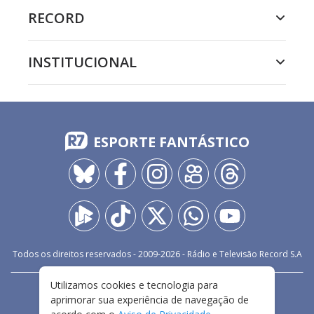
RECORD
INSTITUCIONAL
ESPORTE FANTÁSTICO
Todos os direitos reservados - 2009-
2026
- Rádio e Televisão Record S.A
Utilizamos cookies e tecnologia para
CARREIRA
FALE CONOSCO
PRIVACIDADE
aprimorar sua experiência de navegação de
TERMOS E CONDIÇÕES DE USO