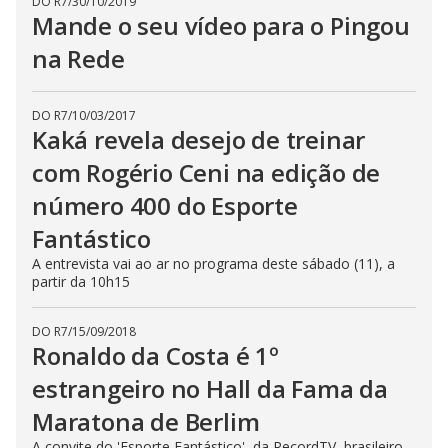
DO R7
/
30/10/2019
Mande o seu vídeo para o Pingou
na Rede
DO R7
/
10/03/2017
Kaká revela desejo de treinar
com Rogério Ceni na edição de
número 400 do Esporte
Fantástico
A entrevista vai ao ar no programa deste sábado (11), a
partir da 10h15
DO R7
/
15/09/2018
Ronaldo da Costa é 1º
estrangeiro no Hall da Fama da
Maratona de Berlim
A convite do 'Esporte Fantástico', da RecordTV, brasileiro