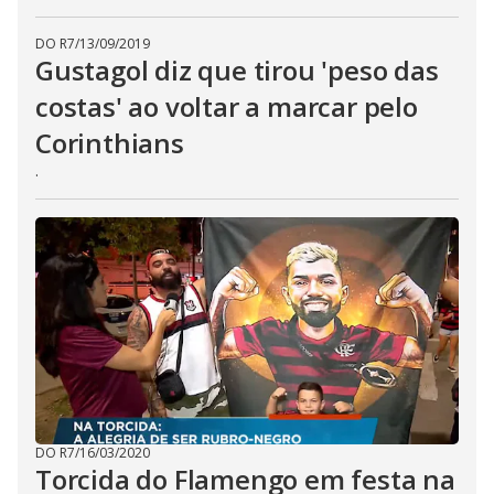
DO R7
/
13/09/2019
Gustagol diz que tirou 'peso das
costas' ao voltar a marcar pelo
Corinthians
.
DO R7
/
16/03/2020
Torcida do Flamengo em festa na