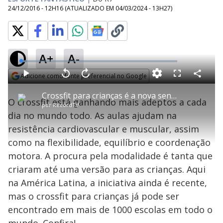
24/12/2016 - 12H16
(ATUALIZADO EM
04/03/2024 - 13H27
)
A+
A-
L
o
a
Adicione como fonte preferencial no Google
d
C
P
V
A
P
F
e
o
l
o
v
u
Opens in new window
d
m
a
l
a
l
:
Crossfit para crianças é a nova sensação das academias
p
y
t
n
l
3
O crossfit está ganhando mais adeptos a cada
a
a
ç
s
.
por
RecordTV
r
r
a
c
8
t
1
r
l
r
7
dia no mundo todo. As aulas ajudam na
i
0
1
e
%
l
s
0
e
h
resistência cardiovascular e muscular, assim
e
s
n
a
g
e
r
u
g
como na flexibilidade, equilíbrio e coordenação
n
u
a
d
n
o
d
motora. A procura pela modalidade é tanta que
s
o
s
criaram até uma versão para as crianças. Aqui
y
na América Latina, a iniciativa ainda é recente,
mas o crossfit para crianças já pode ser
M
V
u
d
encontrado em mais de 1000 escolas em todo o
o