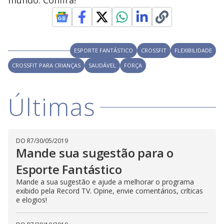
mundo. Confira!
i
d
ESPORTE FANTÁSTICO
CROSSFIT
FLEXIBILIDADE
CROSSFIT PARA CRIANÇAS
SAUDÁVEL
FORÇA
e
Últimas
o
DO R7
/
30/05/2019
Mande sua sugestão para o
Esporte Fantástico
Mande a sua sugestão e ajude a melhorar o programa
exibido pela Record TV. Opine, envie comentários, críticas
e elogios!