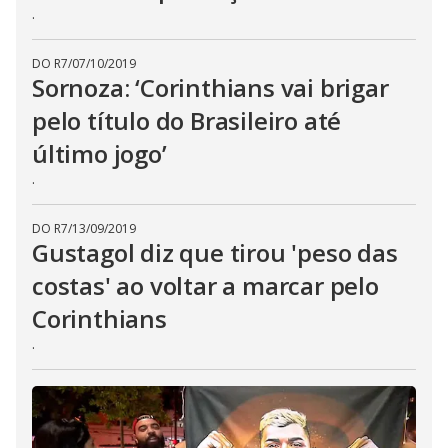
.
DO R7
/
07/10/2019
Sornoza: ‘Corinthians vai brigar
pelo título do Brasileiro até
último jogo’
.
DO R7
/
13/09/2019
Gustagol diz que tirou 'peso das
costas' ao voltar a marcar pelo
Corinthians
.