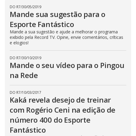
i
DO R7
/
30/05/2019
Mande sua sugestão para o
Esporte Fantástico
d
Mande a sua sugestão e ajude a melhorar o programa
exibido pela Record TV. Opine, envie comentários, críticas
e
e elogios!
DO R7
/
30/10/2019
o
Mande o seu vídeo para o Pingou
na Rede
DO R7
/
10/03/2017
Kaká revela desejo de treinar
com Rogério Ceni na edição de
número 400 do Esporte
Fantástico