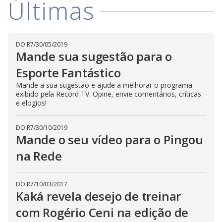
Últimas
V
d
o
i
DO R7
/
30/05/2019
Mande sua sugestão para o
d
Esporte Fantástico
Mande a sua sugestão e ajude a melhorar o programa
e
exibido pela Record TV. Opine, envie comentários, críticas
e elogios!
o
DO R7
/
30/10/2019
Mande o seu vídeo para o Pingou
na Rede
DO R7
/
10/03/2017
Kaká revela desejo de treinar
com Rogério Ceni na edição de