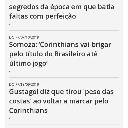
segredos da época em que batia
faltas com perfeição
.
DO R7
/
07/10/2019
Sornoza: ‘Corinthians vai brigar
pelo título do Brasileiro até
último jogo’
.
DO R7
/
13/09/2019
Gustagol diz que tirou 'peso das
costas' ao voltar a marcar pelo
Corinthians
.