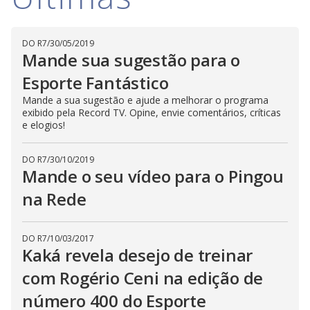
i
DO R7
/
30/05/2019
d
Mande sua sugestão para o
Esporte Fantástico
e
Mande a sua sugestão e ajude a melhorar o programa
exibido pela Record TV. Opine, envie comentários, críticas
e elogios!
o
DO R7
/
30/10/2019
Mande o seu vídeo para o Pingou
na Rede
DO R7
/
10/03/2017
Kaká revela desejo de treinar
com Rogério Ceni na edição de
número 400 do Esporte