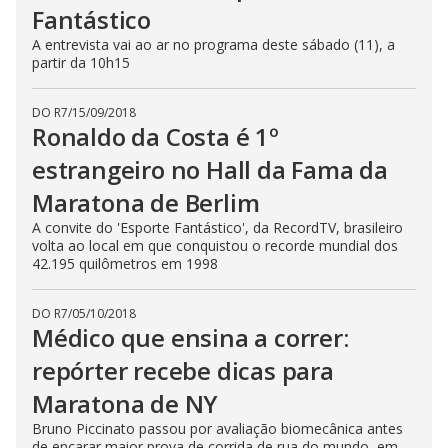
Fantástico
A entrevista vai ao ar no programa deste sábado (11), a
partir da 10h15
DO R7
/
15/09/2018
Ronaldo da Costa é 1º
estrangeiro no Hall da Fama da
Maratona de Berlim
A convite do 'Esporte Fantástico', da RecordTV, brasileiro
volta ao local em que conquistou o recorde mundial dos
42.195 quilômetros em 1998
DO R7
/
05/10/2018
Médico que ensina a correr:
repórter recebe dicas para
Maratona de NY
Bruno Piccinato passou por avaliação biomecânica antes
de encarar maior prova de corrida de rua do mundo, em