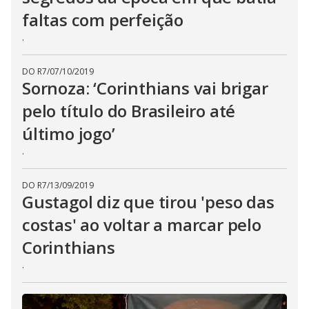
faltas com perfeição
.
DO R7
/
07/10/2019
Sornoza: ‘Corinthians vai brigar
pelo título do Brasileiro até
último jogo’
.
DO R7
/
13/09/2019
Gustagol diz que tirou 'peso das
costas' ao voltar a marcar pelo
Corinthians
.