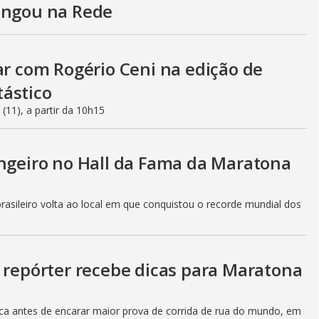
V
ingou na Rede
i
ar com Rogério Ceni na edição de
tástico
d
(11), a partir da 10h15
e
angeiro no Hall da Fama da Maratona
brasileiro volta ao local em que conquistou o recorde mundial dos
o
: repórter recebe dicas para Maratona
ca antes de encarar maior prova de corrida de rua do mundo, em