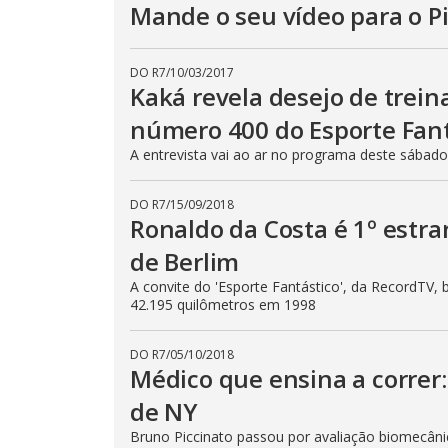
Mande o seu vídeo para o P
DO R7
/
10/03/2017
Kaká revela desejo de trein
número 400 do Esporte Fan
A entrevista vai ao ar no programa deste sábado 
DO R7
/
15/09/2018
Ronaldo da Costa é 1º estr
de Berlim
A convite do 'Esporte Fantástico', da RecordTV, 
42.195 quilômetros em 1998
DO R7
/
05/10/2018
Médico que ensina a correr
de NY
Bruno Piccinato passou por avaliação biomecâni