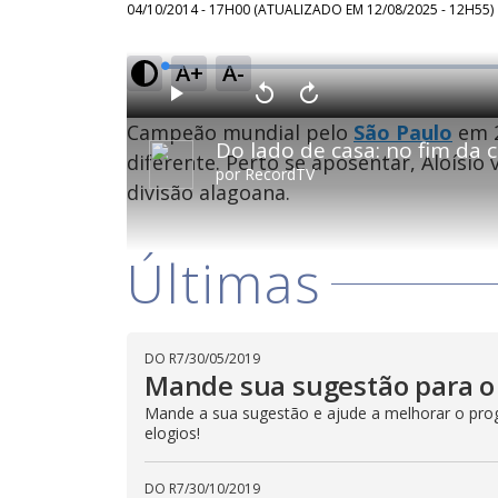
04/10/2014 - 17H00
(ATUALIZADO EM
12/08/2025 - 12H55
)
A+
A-
L
o
a
d
P
V
A
e
l
o
v
d
Campeão mundial pelo
São Paulo
em 2
a
l
a
:
y
t
n
2
a
ç
diferente. Perto se aposentar, Aloísio 
.
r
a
5
por
RecordTV
1
r
7
divisão alagoana.
0
1
%
s
0
e
s
g
e
u
g
n
u
Últimas
d
n
o
d
s
o
s
DO R7
/
30/05/2019
M
Mande sua sugestão para o 
u
d
o
Mande a sua sugestão e ajude a melhorar o progr
elogios!
DO R7
/
30/10/2019