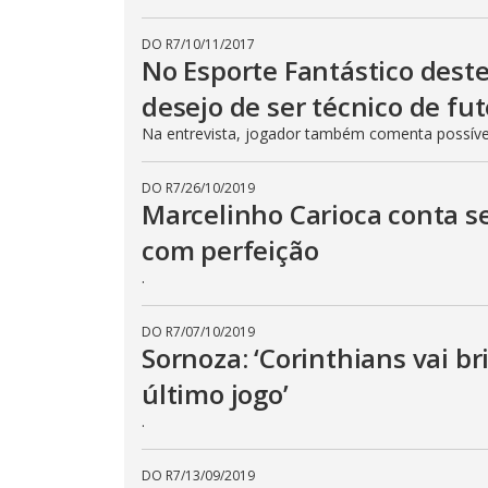
DO R7
/
10/11/2017
No Esporte Fantástico deste
desejo de ser técnico de fu
Na entrevista, jogador também comenta possível 
DO R7
/
26/10/2019
Marcelinho Carioca conta s
com perfeição
.
DO R7
/
07/10/2019
Sornoza: ‘Corinthians vai bri
último jogo’
.
DO R7
/
13/09/2019