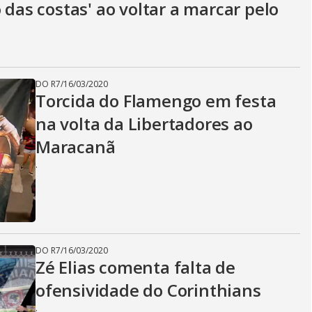
 das costas' ao voltar a marcar pelo
DO R7
/
16/03/2020
Torcida do Flamengo em festa
na volta da Libertadores ao
Maracanã
.
DO R7
/
16/03/2020
Zé Elias comenta falta de
ofensividade do Corinthians
.