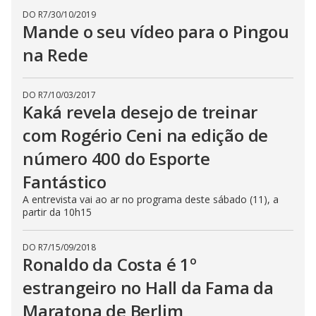
DO R7
/
30/10/2019
Mande o seu vídeo para o Pingou
na Rede
DO R7
/
10/03/2017
Kaká revela desejo de treinar
com Rogério Ceni na edição de
número 400 do Esporte
Fantástico
A entrevista vai ao ar no programa deste sábado (11), a
partir da 10h15
DO R7
/
15/09/2018
Ronaldo da Costa é 1º
estrangeiro no Hall da Fama da
Maratona de Berlim