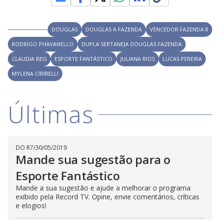
V
d
o
i
DOUGLAS
DOUGLAS A FAZENDA
VENCEDOR FAZENDA 8
RODRIGO PHAVANELLO
DUPLA SERTANEJA DOUGLAS FAZENDA
d
CLAUDIA REIS
ESPORTE FANTÁSTICO
JULIANA RIOS
LUCAS PEREIRA
MYLENA CIRIBELLI
e
Últimas
o
DO R7
/
30/05/2019
Mande sua sugestão para o
Esporte Fantástico
Mande a sua sugestão e ajude a melhorar o programa
exibido pela Record TV. Opine, envie comentários, críticas
e elogios!