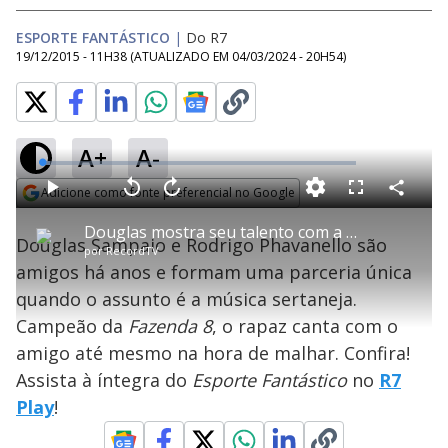
ESPORTE FANTÁSTICO
|
Do R7
19/12/2015 - 11H38
(ATUALIZADO EM
04/03/2024 - 20H54
)
A+
A-
L
o
a
Adicione como fonte preferencial no Google
d
C
P
V
A
P
F
e
o
l
o
v
u
Opens in new window
d
m
a
l
a
l
:
Douglas mostra seu talento com a música sertaneja ao lado do amigo Rodrigo Phavanello
p
y
t
n
l
2
Douglas Sampaio e Rodrigo Phavanello são
a
a
ç
s
.
por
RecordTV
r
r
a
c
5
t
1
r
l
r
9
amigos há anos e formam uma parceria única
i
0
1
e
%
l
s
0
e
h
quando o assunto é a música sertaneja.
e
s
n
a
g
e
r
u
g
Campeão da
Fazenda 8
, o rapaz canta com o
n
u
a
d
n
o
d
amigo até mesmo na hora de malhar. Confira!
s
o
s
Assista à íntegra do
Esporte Fantástico
no
R7
y
Play
!
M
u