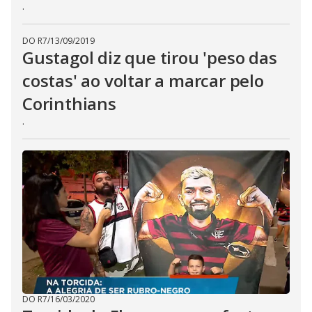
.
DO R7
/
13/09/2019
Gustagol diz que tirou 'peso das
costas' ao voltar a marcar pelo
Corinthians
.
DO R7
/
16/03/2020