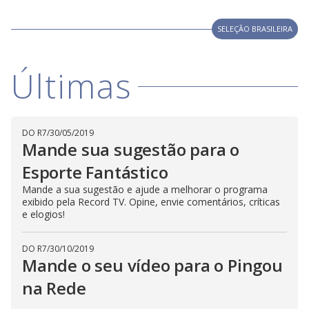
y
M
V
u
SELEÇÃO BRASILEIRA
d
o
i
Últimas
d
DO R7
/
30/05/2019
Mande sua sugestão para o
e
Esporte Fantástico
Mande a sua sugestão e ajude a melhorar o programa
o
exibido pela Record TV. Opine, envie comentários, críticas
e elogios!
DO R7
/
30/10/2019
Mande o seu vídeo para o Pingou
na Rede