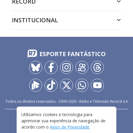
RECORD
INSTITUCIONAL
ESPORTE FANTÁSTICO
Todos os direitos reservados - 2009-
2026
- Rádio e Televisão Record S.A
Utilizamos cookies e tecnologia para
CARREIRA
FALE CONOSCO
PRIVACIDADE
aprimorar sua experiência de navegação de
TERMOS E CONDIÇÕES DE USO
acordo com o
Aviso de Privacidade
.