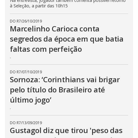
Na entrevista, jogador também comenta possível retorno
à Seleção, a partir das 10h15
DO R7
/
26/10/2019
Marcelinho Carioca conta
segredos da época em que batia
faltas com perfeição
.
DO R7
/
07/10/2019
Sornoza: ‘Corinthians vai brigar
pelo título do Brasileiro até
último jogo’
.
DO R7
/
13/09/2019
Gustagol diz que tirou 'peso das