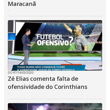
Maracanã
.
DO R7
/
16/03/2020
Zé Elias comenta falta de
ofensividade do Corinthians
.