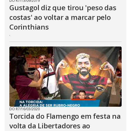
DO R7
/
13/09/2019
Gustagol diz que tirou 'peso das
costas' ao voltar a marcar pelo
Corinthians
.
DO R7
/
16/03/2020
Torcida do Flamengo em festa na
volta da Libertadores ao