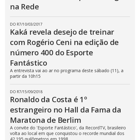
na Rede
DO R7
/
10/03/2017
Kaká revela desejo de treinar
com Rogério Ceni na edição de
número 400 do Esporte
Fantástico
A entrevista vai ao ar no programa deste sábado (11), a
partir da 10h15
DO R7
/
15/09/2018
Ronaldo da Costa é 1º
estrangeiro no Hall da Fama da
Maratona de Berlim
A convite do 'Esporte Fantástico', da RecordTV, brasileiro
volta ao local em que conquistou o recorde mundial dos
42.195 quilômetros em 1998