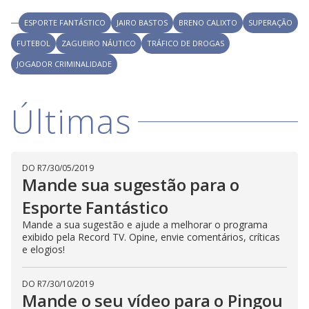
V
d
o
ESPORTE FANTÁSTICO
JAIRO BASTOS
BRENO CALIXTO
SUPERAÇÃO
i
FUTEBOL
ZAGUEIRO NÁUTICO
TRÁFICO DE DROGAS
JOGADOR CRIMINALIDADE
d
Últimas
e
o
DO R7
/
30/05/2019
Mande sua sugestão para o
Esporte Fantástico
Mande a sua sugestão e ajude a melhorar o programa
exibido pela Record TV. Opine, envie comentários, críticas
e elogios!
DO R7
/
30/10/2019
Mande o seu vídeo para o Pingou