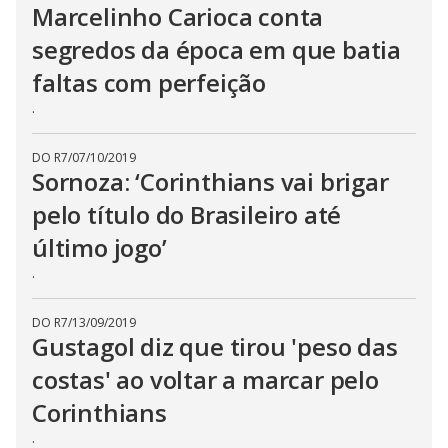
Marcelinho Carioca conta
segredos da época em que batia
faltas com perfeição
.
DO R7
/
07/10/2019
Sornoza: ‘Corinthians vai brigar
pelo título do Brasileiro até
último jogo’
.
DO R7
/
13/09/2019
Gustagol diz que tirou 'peso das
costas' ao voltar a marcar pelo
Corinthians
.