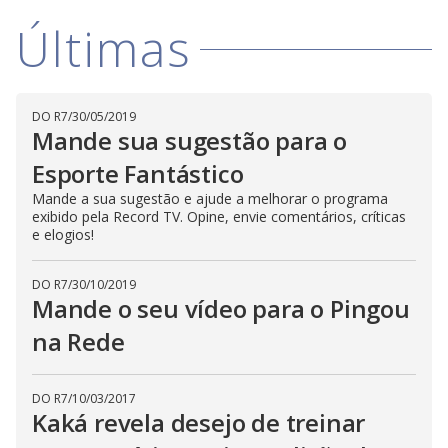
i
Últimas
d
DO R7
/
30/05/2019
Mande sua sugestão para o
e
Esporte Fantástico
Mande a sua sugestão e ajude a melhorar o programa
o
exibido pela Record TV. Opine, envie comentários, críticas
e elogios!
DO R7
/
30/10/2019
Mande o seu vídeo para o Pingou
na Rede
DO R7
/
10/03/2017
Kaká revela desejo de treinar