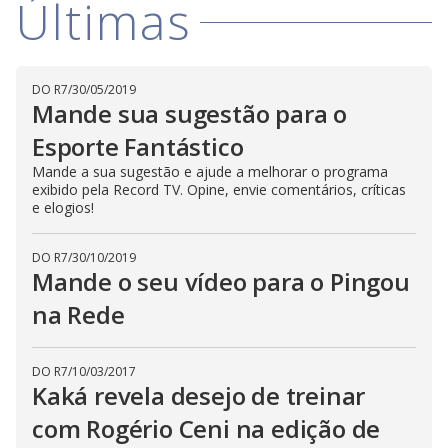
Últimas
i
d
DO R7
/
30/05/2019
Mande sua sugestão para o
e
Esporte Fantástico
Mande a sua sugestão e ajude a melhorar o programa
exibido pela Record TV. Opine, envie comentários, críticas
o
e elogios!
DO R7
/
30/10/2019
Mande o seu vídeo para o Pingou
na Rede
DO R7
/
10/03/2017
Kaká revela desejo de treinar
com Rogério Ceni na edição de