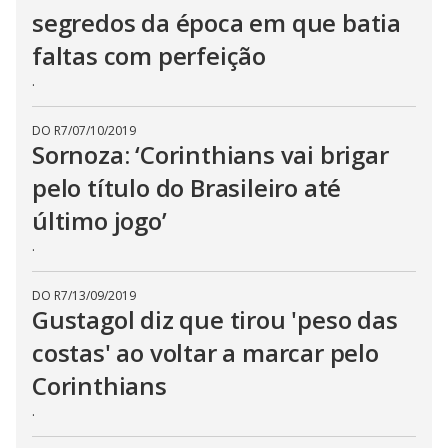
segredos da época em que batia
faltas com perfeição
.
DO R7
/
07/10/2019
Sornoza: ‘Corinthians vai brigar
pelo título do Brasileiro até
último jogo’
.
DO R7
/
13/09/2019
Gustagol diz que tirou 'peso das
costas' ao voltar a marcar pelo
Corinthians
.