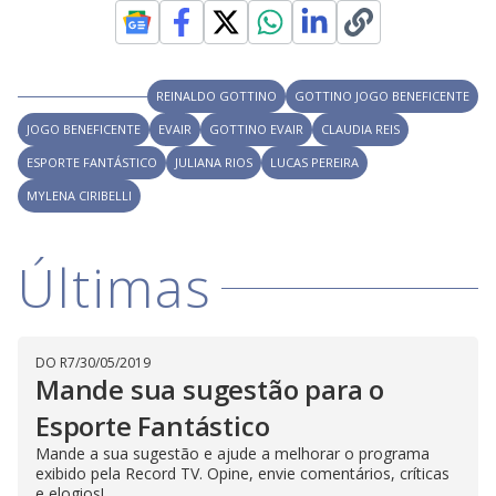
V
d
o
i
REINALDO GOTTINO
GOTTINO JOGO BENEFICENTE
JOGO BENEFICENTE
EVAIR
GOTTINO EVAIR
d
CLAUDIA REIS
ESPORTE FANTÁSTICO
JULIANA RIOS
LUCAS PEREIRA
MYLENA CIRIBELLI
e
Últimas
o
DO R7
/
30/05/2019
Mande sua sugestão para o
Esporte Fantástico
Mande a sua sugestão e ajude a melhorar o programa
exibido pela Record TV. Opine, envie comentários, críticas
e elogios!