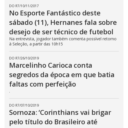
DO R7
/
10/11/2017
No Esporte Fantástico deste
sábado (11), Hernanes fala sobre
desejo de ser técnico de futebol
Na entrevista, jogador também comenta possível retorno
à Seleção, a partir das 10h15
DO R7
/
26/10/2019
Marcelinho Carioca conta
segredos da época em que batia
faltas com perfeição
.
DO R7
/
07/10/2019
Sornoza: ‘Corinthians vai brigar
pelo título do Brasileiro até