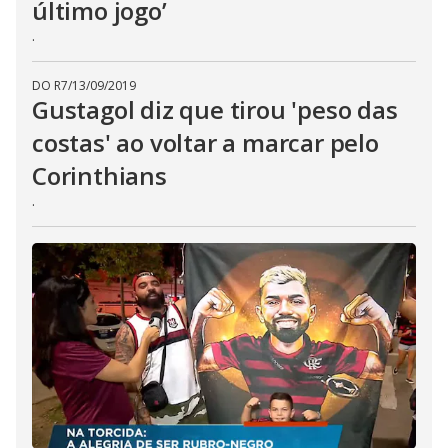
último jogo’
.
DO R7
/
13/09/2019
Gustagol diz que tirou 'peso das
costas' ao voltar a marcar pelo
Corinthians
.