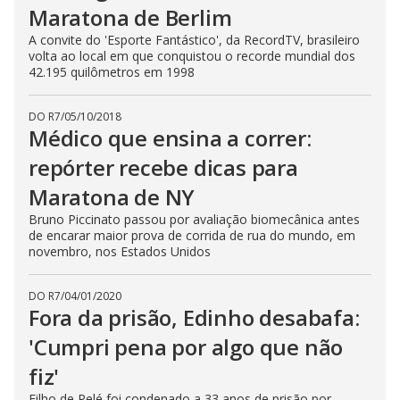
Maratona de Berlim
A convite do 'Esporte Fantástico', da RecordTV, brasileiro
volta ao local em que conquistou o recorde mundial dos
42.195 quilômetros em 1998
DO R7
/
05/10/2018
Médico que ensina a correr:
repórter recebe dicas para
Maratona de NY
Bruno Piccinato passou por avaliação biomecânica antes
de encarar maior prova de corrida de rua do mundo, em
novembro, nos Estados Unidos
DO R7
/
04/01/2020
Fora da prisão, Edinho desabafa:
'Cumpri pena por algo que não
fiz'
Filho de Pelé foi condenado a 33 anos de prisão por