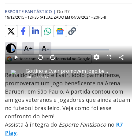
ESPORTE FANTÁSTICO
|
Do R7
19/12/2015 - 12H35
(ATUALIZADO EM
04/03/2024 - 20H54
)
A+
A-
L
o
a
Adicione como fonte preferencial no Google
d
C
P
V
A
P
F
e
o
l
o
v
u
Opens in new window
d
m
a
l
a
l
:
Gottino e Evair promovem jogo beneficente e arrecadam doações para famílias de Barueri
p
y
t
n
l
3
Reinaldo Gottino e Evair, ídolo palmeirense,
a
a
ç
s
.
por
RecordTV
r
r
a
c
6
t
1
r
l
r
0
promoveram um jogo beneficente na Arena
i
0
1
e
%
l
s
0
e
h
Barueri, em São Paulo. A partida contou com
e
s
n
a
g
e
r
u
g
amigos veteranos e jogadores que ainda atuam
n
u
a
d
n
o
d
no futebol brasileiro. Veja como foi esse
s
o
s
confronto do bem!
y
Assista à íntegra do
Esporte Fantástico
no
R7
Play
.
M
u