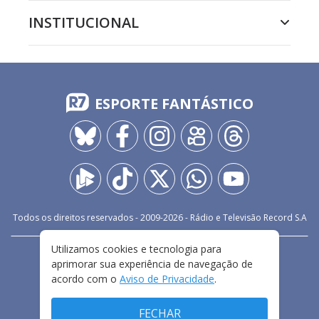
INSTITUCIONAL
ESPORTE FANTÁSTICO
Todos os direitos reservados - 2009-
2026
- Rádio e Televisão Record S.A
Utilizamos cookies e tecnologia para
CARREIRA
FALE CONOSCO
PRIVACIDADE
aprimorar sua experiência de navegação de
TERMOS E CONDIÇÕES DE USO
acordo com o
Aviso de Privacidade
.
FECHAR