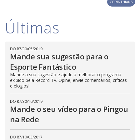
V
CORINTHIANS
d
o
i
Últimas
d
DO R7
/
30/05/2019
Mande sua sugestão para o
e
Esporte Fantástico
Mande a sua sugestão e ajude a melhorar o programa
o
exibido pela Record TV. Opine, envie comentários, críticas
e elogios!
DO R7
/
30/10/2019
Mande o seu vídeo para o Pingou
na Rede
DO R7
/
10/03/2017