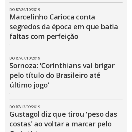
DO R7
/
26/10/2019
Marcelinho Carioca conta
segredos da época em que batia
faltas com perfeição
.
DO R7
/
07/10/2019
Sornoza: ‘Corinthians vai brigar
pelo título do Brasileiro até
último jogo’
.
DO R7
/
13/09/2019
Gustagol diz que tirou 'peso das
costas' ao voltar a marcar pelo