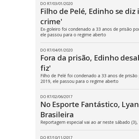
DO R7
/
03/01/2020
r
Filho de Pelé, Edinho se diz
a
c
t
crime'
i
v
Ex-goleiro foi condenado a 33 anos de prisão po
a
ele passou para o regime aberto
t
i
n
g
DO R7
/
04/01/2020
t
Fora da prisão, Edinho desa
h
e
c
fiz'
l
o
Filho de Pelé foi condenado a 33 anos de prisão
s
2019, ele passou para o regime aberto
e
b
u
t
DO R7
/
02/06/2017
t
No Esporte Fantástico, Lyan
o
n
Brasileira
.
Reportagem especial vai ao ar neste sábado (3), 
DO R7
/
10/11/2017