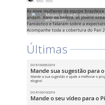
T
T
As nove mulheres da equipe brasileir
O vídeo não está disponível ou não é su
h
Musas do nado sincronizado
h
Código do Erro:
MEDIA_ERR_SRC_NOT_SUPPOR
i
andam. Além da beleza, as jovens esb
i
por
RecordTV
s
Fantástico e falaram sobre a expectati
i
s
Oops
s
i
Acompanhe toda a cobertura do Pan 2
a
s
Por fa
m
o
a
d
m
a
Últimas
o
l
w
d
i
a
n
l
d
o
w
DO R7
/
30/05/2019
w
i
Mande sua sugestão para o 
.
n
T
h
Mande a sua sugestão e ajude a melhorar o progr
d
i
elogios!
o
s
m
w
o
.
d
DO R7
/
30/10/2019
a
Mande o seu vídeo para o P
l
c
a