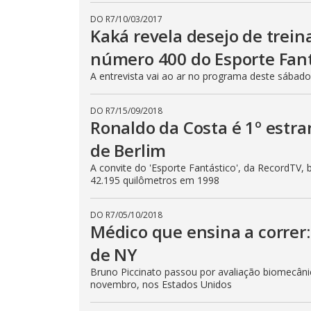
n
DO R7
/
10/03/2017
b
e
Kaká revela desejo de trein
c
l
número 400 do Esporte Fan
o
s
A entrevista vai ao ar no programa deste sábado 
e
d
b
y
DO R7
/
15/09/2018
p
Ronaldo da Costa é 1º estr
r
e
de Berlim
s
s
i
A convite do 'Esporte Fantástico', da RecordTV, 
n
42.195 quilômetros em 1998
g
t
h
e
DO R7
/
05/10/2018
E
Médico que ensina a correr
s
c
de NY
a
p
Bruno Piccinato passou por avaliação biomecâni
e
k
novembro, nos Estados Unidos
e
y
o