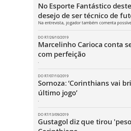
No Esporte Fantástico deste
desejo de ser técnico de fu
Na entrevista, jogador também comenta possível 
DO R7
/
26/10/2019
Marcelinho Carioca conta s
com perfeição
.
DO R7
/
07/10/2019
Sornoza: ‘Corinthians vai bri
último jogo’
.
DO R7
/
13/09/2019
Gustagol diz que tirou 'peso