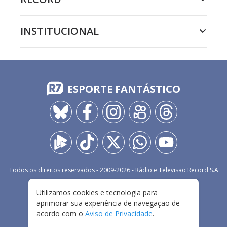
INSTITUCIONAL
ESPORTE FANTÁSTICO
Todos os direitos reservados - 2009-
2026
- Rádio e Televisão Record S.A
Utilizamos cookies e tecnologia para
CARREIRA
FALE CONOSCO
PRIVACIDADE
aprimorar sua experiência de navegação de
TERMOS E CONDIÇÕES DE USO
acordo com o
Aviso de Privacidade
.