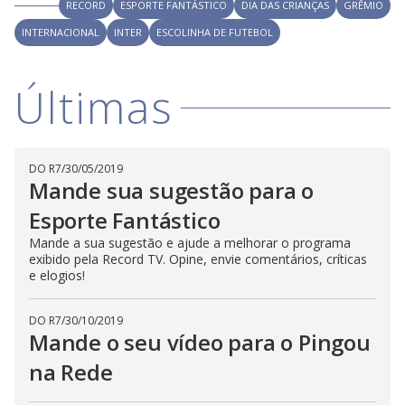
V
RECORD
ESPORTE FANTÁSTICO
DIA DAS CRIANÇAS
GRÊMIO
d
o
INTERNACIONAL
INTER
ESCOLINHA DE FUTEBOL
i
Últimas
d
e
DO R7
/
30/05/2019
Mande sua sugestão para o
Esporte Fantástico
o
Mande a sua sugestão e ajude a melhorar o programa
exibido pela Record TV. Opine, envie comentários, críticas
e elogios!
DO R7
/
30/10/2019
Mande o seu vídeo para o Pingou
na Rede