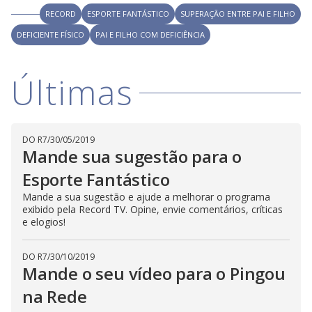
i
RECORD
ESPORTE FANTÁSTICO
SUPERAÇÃO ENTRE PAI E FILHO
DEFICIENTE FÍSICO
PAI E FILHO COM DEFICIÊNCIA
d
Últimas
e
o
DO R7
/
30/05/2019
Mande sua sugestão para o
Esporte Fantástico
Mande a sua sugestão e ajude a melhorar o programa
exibido pela Record TV. Opine, envie comentários, críticas
e elogios!
DO R7
/
30/10/2019
Mande o seu vídeo para o Pingou
na Rede