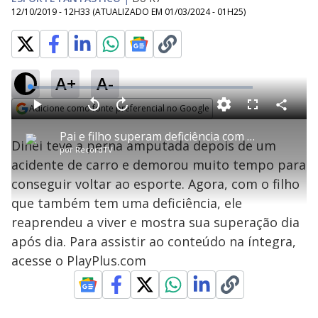
12/10/2019 - 12H33
(ATUALIZADO EM
01/03/2024 - 01H25
)
A+
A-
L
o
a
Adicione como fonte preferencial no Google
d
C
P
V
A
P
F
e
o
l
o
v
u
Opens in new window
d
m
a
l
a
l
:
Pai e filho superam deficiência com ajuda do futebol
p
y
t
n
l
4
Dinei teve a perna amputada depois de um
a
a
ç
s
.
por
RecordTV
r
r
a
c
1
t
1
r
l
r
7
acidente de carro e demorou muito tempo para
i
0
1
e
%
l
s
0
e
h
conseguir voltar ao esporte. Agora, com o filho
e
s
n
a
g
e
r
u
g
que também tem uma deficiência, ele
n
u
a
d
n
o
d
reaprendeu a viver e mostra sua superação dia
s
o
s
após dia. Para assistir ao conteúdo na íntegra,
y
acesse o PlayPlus.com
M
V
u
d
o