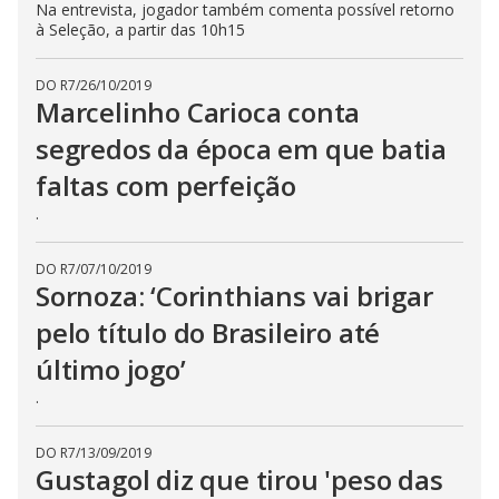
Na entrevista, jogador também comenta possível retorno
à Seleção, a partir das 10h15
DO R7
/
26/10/2019
Marcelinho Carioca conta
segredos da época em que batia
faltas com perfeição
.
DO R7
/
07/10/2019
Sornoza: ‘Corinthians vai brigar
pelo título do Brasileiro até
último jogo’
.
DO R7
/
13/09/2019
Gustagol diz que tirou 'peso das