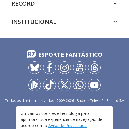
RECORD
INSTITUCIONAL
ESPORTE FANTÁSTICO
Todos os direitos reservados - 2009-
2026
- Rádio e Televisão Record S.A
Utilizamos cookies e tecnologia para
CARREIRA
FALE CONOSCO
PRIVACIDADE
aprimorar sua experiência de navegação de
TERMOS E CONDIÇÕES DE USO
acordo com o
Aviso de Privacidade
.