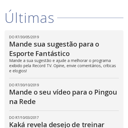
V
d
o
Últimas
i
d
DO R7
/
30/05/2019
Mande sua sugestão para o
e
Esporte Fantástico
Mande a sua sugestão e ajude a melhorar o programa
exibido pela Record TV. Opine, envie comentários, críticas
o
e elogios!
DO R7
/
30/10/2019
Mande o seu vídeo para o Pingou
na Rede
DO R7
/
10/03/2017
Kaká revela desejo de treinar