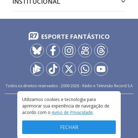
INSTITUCIONAL
ESPORTE FANTÁSTICO
Todos os direitos reservados - 2009-
2026
- Rádio e Televisão Record S.A
Utilizamos cookies e tecnologia para
CARREIRA
FALE CONOSCO
PRIVACIDADE
aprimorar sua experiência de navegação de
TERMOS E CONDIÇÕES DE USO
acordo com o
Aviso de Privacidade
.
FECHAR