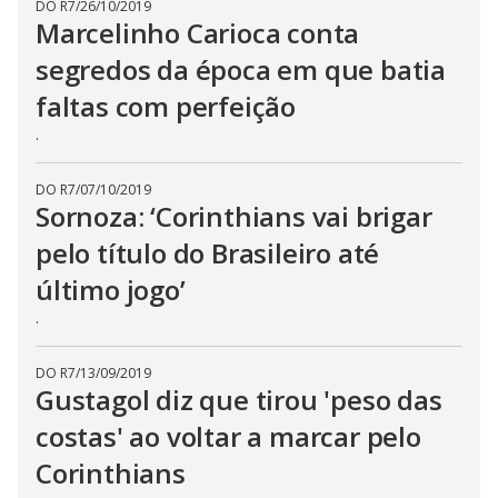
DO R7
/
26/10/2019
Marcelinho Carioca conta
segredos da época em que batia
faltas com perfeição
.
DO R7
/
07/10/2019
Sornoza: ‘Corinthians vai brigar
pelo título do Brasileiro até
último jogo’
.
DO R7
/
13/09/2019
Gustagol diz que tirou 'peso das
costas' ao voltar a marcar pelo
Corinthians