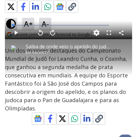
A+
A-
L
o
a
Adicione como fonte preferencial no Google
d
C
P
V
A
P
F
e
o
l
o
v
u
Opens in new window
d
m
a
l
a
l
:
Saiba de onde veio o apelido do judoca Coxinha
p
y
t
n
l
2
Um dos maiores destaques do Campeonato
a
a
ç
s
.
por
RecordTV
r
r
a
c
6
t
1
r
l
r
3
Mundial de Judô foi Leandro Cunha, o Coxinha,
i
0
1
e
%
l
s
0
e
h
que ganhou a segunda medalha de prata
e
s
n
a
g
e
r
u
g
consecutiva em mundiais. A equipe do Esporte
n
u
a
d
n
o
d
Fantástico foi à São José dos Campos para
s
o
s
descobrir a origem do apelido, e os planos do
y
judoca para o Pan de Guadalajara e para as
Olimpíadas.
M
V
u
d
o