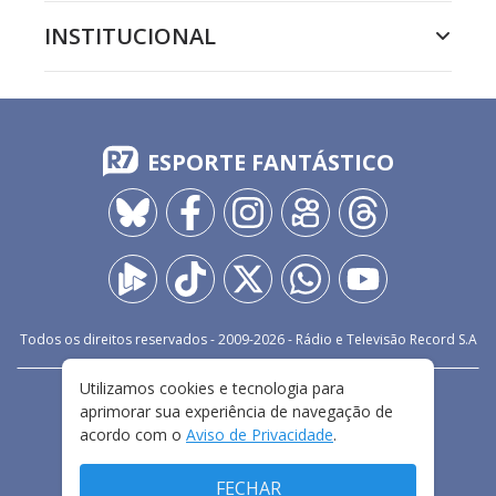
INSTITUCIONAL
ESPORTE FANTÁSTICO
Todos os direitos reservados - 2009-
2026
- Rádio e Televisão Record S.A
Utilizamos cookies e tecnologia para
CARREIRA
FALE CONOSCO
PRIVACIDADE
aprimorar sua experiência de navegação de
TERMOS E CONDIÇÕES DE USO
acordo com o
Aviso de Privacidade
.
FECHAR