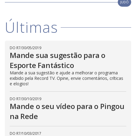
i
JUDÔ
d
Últimas
e
DO R7
/
30/05/2019
o
Mande sua sugestão para o
Esporte Fantástico
Mande a sua sugestão e ajude a melhorar o programa
exibido pela Record TV. Opine, envie comentários, críticas
e elogios!
DO R7
/
30/10/2019
Mande o seu vídeo para o Pingou
na Rede
DO R7
/
10/03/2017