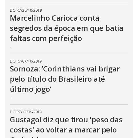
DO R7
/
26/10/2019
Marcelinho Carioca conta
segredos da época em que batia
faltas com perfeição
.
DO R7
/
07/10/2019
Sornoza: ‘Corinthians vai brigar
pelo título do Brasileiro até
último jogo’
.
DO R7
/
13/09/2019
Gustagol diz que tirou 'peso das
costas' ao voltar a marcar pelo