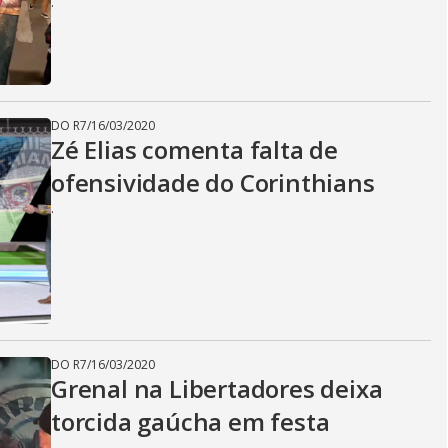
.
DO R7
/
16/03/2020
Zé Elias comenta falta de
ofensividade do Corinthians
.
DO R7
/
16/03/2020
Grenal na Libertadores deixa
torcida gaúcha em festa
.