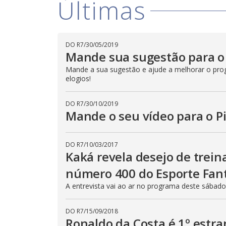
Últimas
DO R7
/
30/05/2019
Mande sua sugestão para o 
Mande a sua sugestão e ajude a melhorar o progr
elogios!
DO R7
/
30/10/2019
Mande o seu vídeo para o P
DO R7
/
10/03/2017
Kaká revela desejo de trein
número 400 do Esporte Fan
A entrevista vai ao ar no programa deste sábado 
DO R7
/
15/09/2018
Ronaldo da Costa é 1º estr