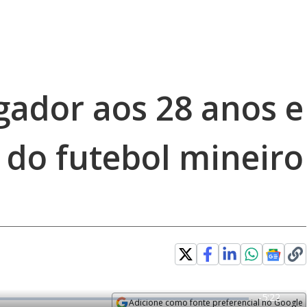
ogador aos 28 anos e
 do futebol mineiro
R
-
5:22
Adicione como fonte preferencial no Google