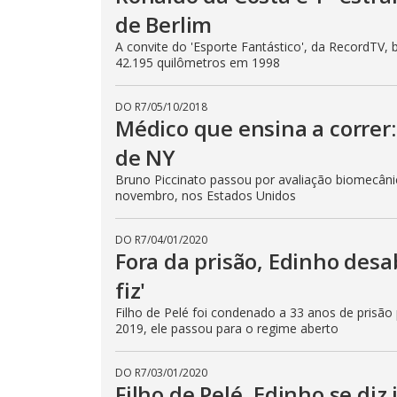
de Berlim
A convite do 'Esporte Fantástico', da RecordTV, 
42.195 quilômetros em 1998
DO R7
/
05/10/2018
Médico que ensina a correr
de NY
Bruno Piccinato passou por avaliação biomecâni
novembro, nos Estados Unidos
DO R7
/
04/01/2020
Fora da prisão, Edinho desa
fiz'
Filho de Pelé foi condenado a 33 anos de prisão
2019, ele passou para o regime aberto
DO R7
/
03/01/2020
Filho de Pelé, Edinho se diz