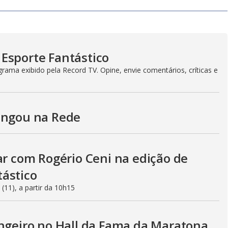
i
d
Esporte Fantástico
ama exibido pela Record TV. Opine, envie comentários, críticas e
e
o
ingou na Rede
ar com Rogério Ceni na edição de
tástico
(11), a partir da 10h15
angeiro no Hall da Fama da Maratona