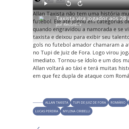
o
a
d
P
V
A
e
l
o
v
d
Allan Taxista não tem uma história mu
a
l
a
:
y
t
n
3
a
ç
futebol. Ele até jogou em categorias 
.
r
a
0
por
RecordTV
1
r
5
quando engravidou a namorada e se viu
0
1
%
s
0
e
s
taxista e deixou para exibir seu tale
g
e
u
g
n
u
gols no futebol amador chamaram a at
d
n
o
d
no Tupi de Juiz de Fora. Logo virou jo
s
o
s
imediato. Tornou-se ídolo e um dos ma
Allan voltará ao táxi e terá muitas hi
em que fez dupla de ataque com Romár
M
u
d
o
ALLAN TAXISTA
TUPI DE JUIZ DE FORA
ROMÁRIO
LUCAS PEREIRA
MYLENA CIRIBELLI