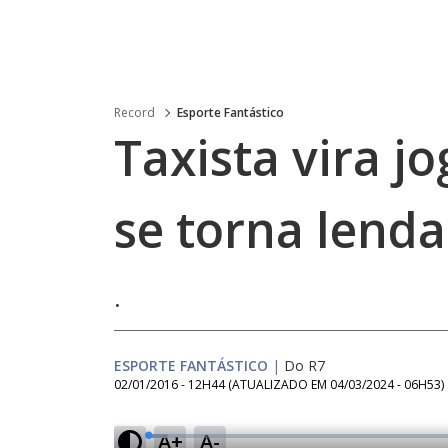
Record
Esporte Fantástico
Taxista vira j
se torna lenda
.
ESPORTE FANTÁSTICO
|
Do R7
02/01/2016 - 12H44
(ATUALIZADO EM
04/03/2024 - 06H53
)
A+
A-
L