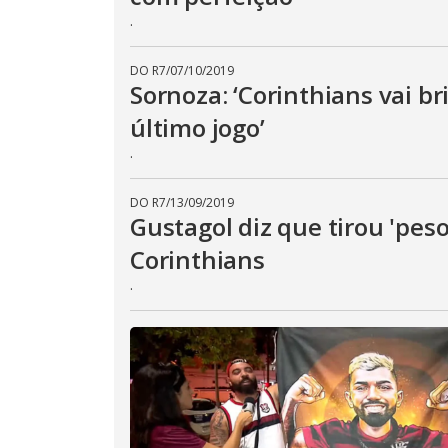
.
DO R7
/
07/10/2019
Sornoza: ‘Corinthians vai bri
último jogo’
.
DO R7
/
13/09/2019
Gustagol diz que tirou 'peso
Corinthians
.