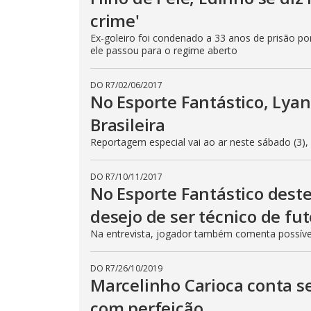
crime'
Ex-goleiro foi condenado a 33 anos de prisão po
ele passou para o regime aberto
DO R7
/
02/06/2017
No Esporte Fantástico, Lyan
Brasileira
Reportagem especial vai ao ar neste sábado (3), 
DO R7
/
10/11/2017
No Esporte Fantástico deste
desejo de ser técnico de fu
Na entrevista, jogador também comenta possível 
DO R7
/
26/10/2019
Marcelinho Carioca conta s
com perfeição